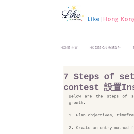
Like
|
Hong Kon
HOME 主頁
HK DESIGN 香港設計
7 Steps of se
contest 設置I
Below are the steps of se
growth:
1. Plan objectives, timefra
2. Create an entry method f