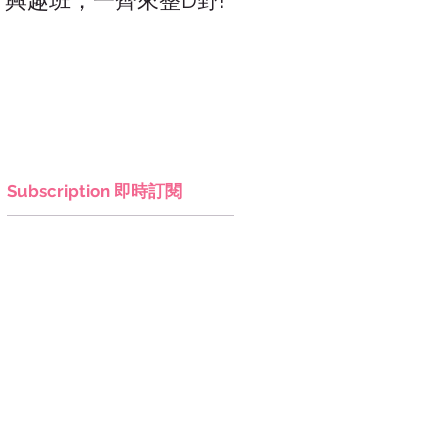
興趣班，一齊來整D野!
香港網上市集，年宵，
讚好香港!
Subscription 即時訂閱