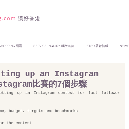
g.com
讚好香港
SHOPPING 網購
SERVICE INQUIRY 服務查詢
JETSO 著數情報
NEW
tting up an Instagram
nstagram比賽的7個步驟
tting up an Instagram contest for fast follower 
me, budget, targets and benchmarks
or the contest