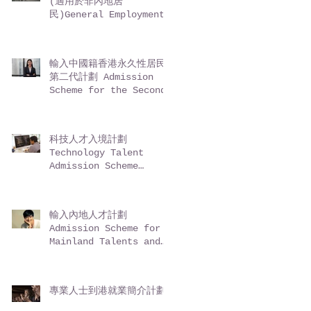
(適用於非內地居
民)General Employment
Policy (GEP) -
Entrepreneurs (for
non-Mainland
輸入中國籍香港永久性居民
residents)
第二代計劃 Admission
Scheme for the Second-
Generation of Chinese
Hong Kong Permanent
Residents (ASSG)
科技人才入境計劃
Technology Talent
Admission Scheme
(TechTAS)
輸入內地人才計劃
Admission Scheme for
Mainland Talents and
Professionals (ASMTP)
專業人士到港就業簡介計劃