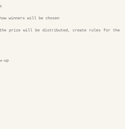
s
how winners will be chosen
the prize will be distributed, create rules for the 
w-up