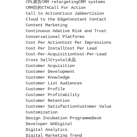
CPL廣告
CRM retargeting
CRM systems
CRM目的
CTA
Call For Action
Call to Action
Cisco Jabber
Cision
Cloud to the Edge
Constant Contact
Content Marketing
Continuous Adative Risk and Trust
Conversational Platforms
Cost Per Action
Cost Per Impressions
Cost Per Install
Cost Per Lead
Cost-Per-Acquisition
Cost-Per-Lead
Cross Sell
Crystal水晶
Customer Acquisition
Customer Development
Customer Knowledge
Customer List Audiences
Customer Profile
Customer Profitability
Customer Retention
Customer Satisfaction
Customer Value
Customization
Design Incubation Programme
Desk
Developer GA
Digital
Digital Analytics
Digital Marketing Trend