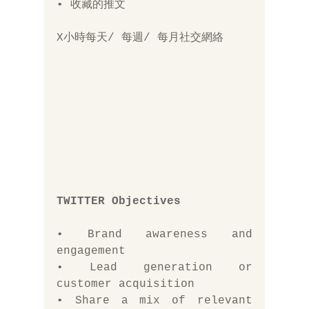
• 收藏的推文 
X小時每天/ 每週/ 每月社交網絡
TWITTER Objectives
• Brand awareness and 
engagement
• Lead generation or 
customer acquisition
• Share a mix of relevant 