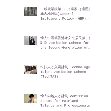
一般就業政策 - 企業家 (適用於
非內地居民)General
Employment Policy (GEP) -
Entrepreneurs (for non-
Mainland residents)
輸入中國籍香港永久性居民第二代
計劃 Admission Scheme for
the Second-Generation of
Chinese Hong Kong
Permanent Residents (ASSG)
科技人才入境計劃 Technology
Talent Admission Scheme
(TechTAS)
輸入內地人才計劃 Admission
Scheme for Mainland
Talents and Professionals
(ASMTP)