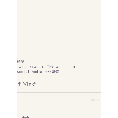
標記：
Twitter
TWITTER目標
TWITTER kpi
Social Media 社交媒體