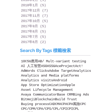
2018年1月
(5)
5 篇文章
2017年12月
(7)
7 篇文章
2017年11月
(7)
7 篇文章
2017年10月
(5)
5 篇文章
2017年9月
(5)
5 篇文章
2017年8月
(5)
5 篇文章
2017年7月
(5)
5 篇文章
2017年6月
(2)
2 篇文章
Search By Tags 標籤檢索
10C
5G應用
AB/ Mult-variant testing
AI 人工智慧
ASO
ASSG
AceProject
Act!
AdWords Clicks
Adobe Target
Analytics
Analytics and Media platforms
Analytics visits
Android
App Store Optimization
Apple
Asset Lifecycle Management
Avaya Communicator
Base CRM
Bing Ads
Bitmoji
Blockchain
Build Trust
Buying process
CAD
CMA
CPA
CPA風險
CPC
CPC/CPM/CPA/CPS/CPL/CPI
CPI
CPL