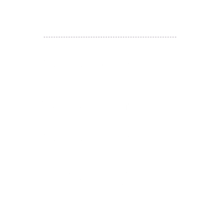
WhatsApp:
(852) 6887 5925
(Offical Number)
JETSO Apps 著數情報
Apps
​囍悅薈 Smiley Gift Club
讚好香港 Like Hong Kong
扎西拉姆 ZHAXILAMU
著數情報 Jetso Magazine HK
付款 Payment
温馨提示：切勿向第3方付款。本站只有恆生戶口：
Likehongkong.com；切勿按入非本站發送釣魚連結！