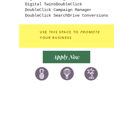
Digital Twins
DoubleClick
DoubleClick Campaign Manager
DoubleClick Search
Drive Conversions
USE THIS SPACE TO
PROMOTE
YOUR BUSINESS
Apply Now
讚好香港
LIKEHONGKONG.COM
@ 囍悅薈 Smiley Gift Club
@ 著數情報 Jetso Magazine HK
We are here 24/7
​E:
likehongkong.com@gmail.com
likehongkong.org@gmail.com