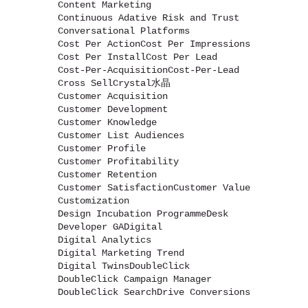
Content Marketing
Continuous Adative Risk and Trust
Conversational Platforms
Cost Per Action
Cost Per Impressions
Cost Per Install
Cost Per Lead
Cost-Per-Acquisition
Cost-Per-Lead
Cross Sell
Crystal水晶
Customer Acquisition
Customer Development
Customer Knowledge
Customer List Audiences
Customer Profile
Customer Profitability
Customer Retention
Customer Satisfaction
Customer Value
Customization
Design Incubation Programme
Desk
Developer GA
Digital
Digital Analytics
Digital Marketing Trend
Digital Twins
DoubleClick
DoubleClick Campaign Manager
DoubleClick Search
Drive Conversions