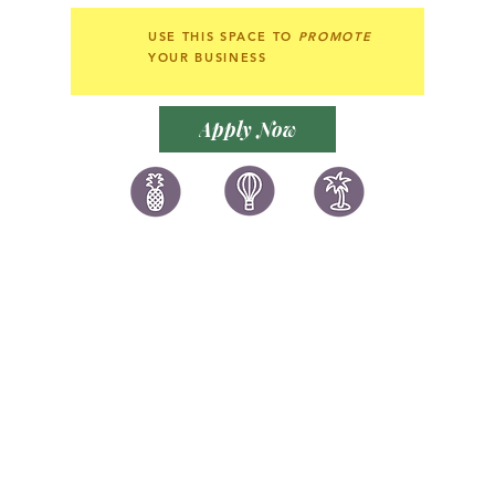
USE THIS SPACE TO
PROMOTE
YOUR BUSINESS
Apply Now
讚好香港
LIKEHONGKONG.COM
@ 囍悅薈 Smiley Gift Club
@ 著數情報 Jetso Magazine HK
We are here 24/7
​E:
likehongkong.com@gmail.com
likehongkong.org@gmail.com
WhatsApp:
(852) 6887 5925
(Offical Number)
JETSO Apps 著數情報
Apps