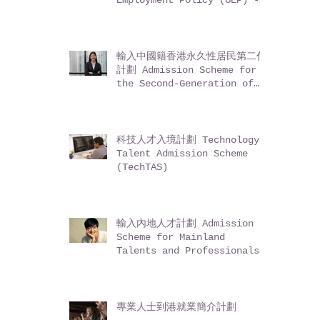
Employment Policy (GEP) -
Entrepreneurs (for non-
Mainland residents)
輸入中國籍香港永久性居民第二代
計劃 Admission Scheme for
the Second-Generation of
Chinese Hong Kong
Permanent Residents (ASSG)
科技人才入境計劃 Technology
Talent Admission Scheme
(TechTAS)
輸入內地人才計劃 Admission
Scheme for Mainland
Talents and Professionals
(ASMTP)
專業人士到港就業簡介計劃