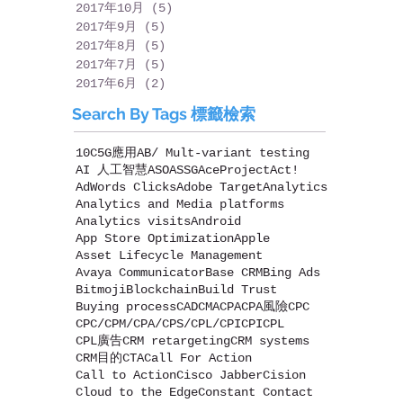
2017年10月
(5)
5 篇文章
2017年9月
(5)
5 篇文章
2017年8月
(5)
5 篇文章
2017年7月
(5)
5 篇文章
2017年6月
(2)
2 篇文章
Search By Tags 標籤檢索
10C
5G應用
AB/ Mult-variant testing
AI 人工智慧
ASO
ASSG
AceProject
Act!
AdWords Clicks
Adobe Target
Analytics
Analytics and Media platforms
Analytics visits
Android
App Store Optimization
Apple
Asset Lifecycle Management
Avaya Communicator
Base CRM
Bing Ads
Bitmoji
Blockchain
Build Trust
Buying process
CAD
CMA
CPA
CPA風險
CPC
CPC/CPM/CPA/CPS/CPL/CPI
CPI
CPL
CPL廣告
CRM retargeting
CRM systems
CRM目的
CTA
Call For Action
Call to Action
Cisco Jabber
Cision
Cloud to the Edge
Constant Contact