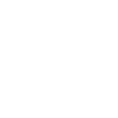
​囍悅薈 Smiley Gift Club
讚好香港 Like Hong Kong
扎西拉姆 ZHAXILAMU
著數情報 Jetso Magazine HK
付款 Payment
温馨提示：切勿向第3方付款。本站只有恆生戶口：
Likehongkong.com；切勿按入非本站發送釣魚連結！
WHATSAPP官方號
6887 5925
，只此一號，​慎防詐騙！
著數情報廣告查詢 Rate Card