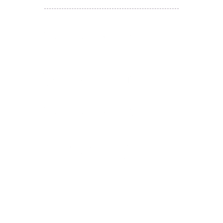
​囍悅薈 Smiley Gift Club
讚好香港 Like Hong Kong
扎西拉姆 ZHAXILAMU
著數情報 Jetso Magazine HK
付款 Payment
温馨提示：切勿向第3方付款。本站只有恆生戶口：
Likehongkong.com；切勿按入非本站發送釣魚連結！
WHATSAPP官方號
6887 5925
，只此一號，​慎防詐騙！
著數情報廣告查詢 Rate Card