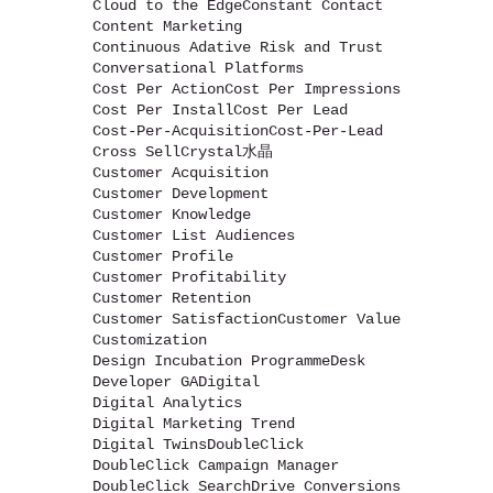
Cloud to the Edge
Constant Contact
Content Marketing
Continuous Adative Risk and Trust
Conversational Platforms
Cost Per Action
Cost Per Impressions
Cost Per Install
Cost Per Lead
Cost-Per-Acquisition
Cost-Per-Lead
Cross Sell
Crystal水晶
Customer Acquisition
Customer Development
Customer Knowledge
Customer List Audiences
Customer Profile
Customer Profitability
Customer Retention
Customer Satisfaction
Customer Value
Customization
Design Incubation Programme
Desk
Developer GA
Digital
Digital Analytics
Digital Marketing Trend
Digital Twins
DoubleClick
DoubleClick Campaign Manager
DoubleClick Search
Drive Conversions