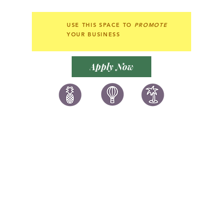
USE THIS SPACE TO
PROMOTE
YOUR BUSINESS
Apply Now
讚好香港
LIKEHONGKONG.COM
@ 囍悅薈 Smiley Gift Club
@ 著數情報 Jetso Magazine HK
We are here 24/7
​E:
likehongkong.com@gmail.com
likehongkong.org@gmail.com
WhatsApp:
(852) 6887 5925
(Offical Number)
JETSO Apps 著數情報
Apps