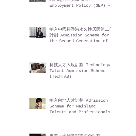
Employment Policy (GEP) -
Entrepreneurs (for non-
Mainland residents)
輸入中國籍香港永久性居民第二代
計劃 Admission Scheme for
the Second-Generation of
Chinese Hong Kong
Permanent Residents (ASSG)
科技人才入境計劃 Technology
Talent Admission Scheme
(TechTAS)
輸入內地人才計劃 Admission
Scheme for Mainland
Talents and Professionals
(ASMTP)
專業人士到港就業簡介計劃