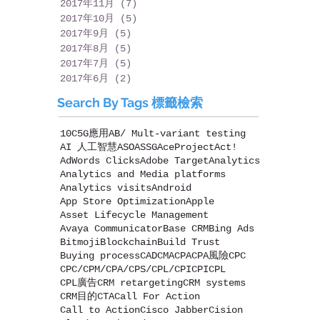
2017年11月
(7)
7 篇文章
2017年10月
(5)
5 篇文章
2017年9月
(5)
5 篇文章
2017年8月
(5)
5 篇文章
2017年7月
(5)
5 篇文章
2017年6月
(2)
2 篇文章
Search By Tags 標籤檢索
10C
5G應用
AB/ Mult-variant testing
AI 人工智慧
ASO
ASSG
AceProject
Act!
AdWords Clicks
Adobe Target
Analytics
Analytics and Media platforms
Analytics visits
Android
App Store Optimization
Apple
Asset Lifecycle Management
Avaya Communicator
Base CRM
Bing Ads
Bitmoji
Blockchain
Build Trust
Buying process
CAD
CMA
CPA
CPA風險
CPC
CPC/CPM/CPA/CPS/CPL/CPI
CPI
CPL
CPL廣告
CRM retargeting
CRM systems
CRM目的
CTA
Call For Action
Call to Action
Cisco Jabber
Cision