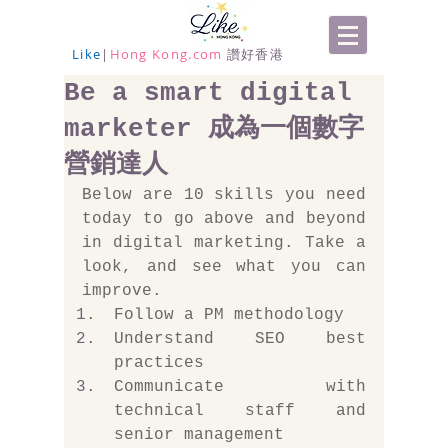
Like
|
Hong Kong.com
讚好香港
Be a smart digital
marketer 成為一個數字
營銷達人
Below are 10 skills you need 
today to go above and beyond 
in digital marketing. Take a 
look, and see what you can 
improve.
Follow a PM methodology
Understand SEO best 
practices
Communicate with 
technical staff and 
senior management