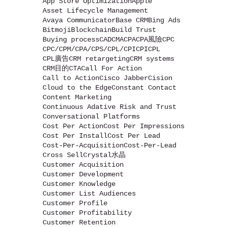
App Store Optimization
Apple
Asset Lifecycle Management
Avaya Communicator
Base CRM
Bing Ads
Bitmoji
Blockchain
Build Trust
Buying process
CAD
CMA
CPA
CPA風險
CPC
CPC/CPM/CPA/CPS/CPL/CPI
CPI
CPL
CPL廣告
CRM retargeting
CRM systems
CRM目的
CTA
Call For Action
Call to Action
Cisco Jabber
Cision
Cloud to the Edge
Constant Contact
Content Marketing
Continuous Adative Risk and Trust
Conversational Platforms
Cost Per Action
Cost Per Impressions
Cost Per Install
Cost Per Lead
Cost-Per-Acquisition
Cost-Per-Lead
Cross Sell
Crystal水晶
Customer Acquisition
Customer Development
Customer Knowledge
Customer List Audiences
Customer Profile
Customer Profitability
Customer Retention