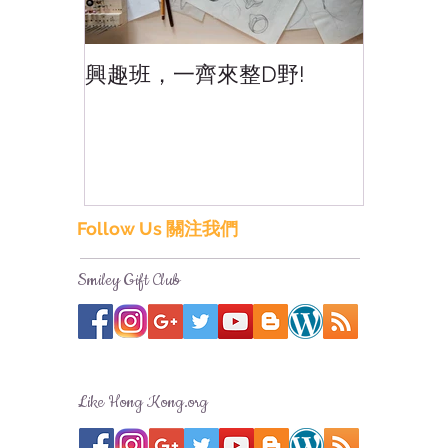
興趣班，一齊來整D野!
香港網
香港!
Follow Us 關注我們
Smiley Gift Club
Like Hong Kong.org