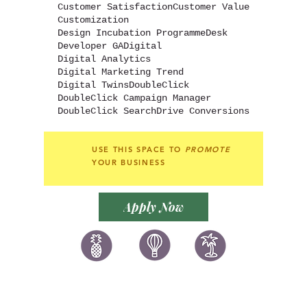
Customer Satisfaction
Customer Value
Customization
Design Incubation Programme
Desk
Developer GA
Digital
Digital Analytics
Digital Marketing Trend
Digital Twins
DoubleClick
DoubleClick Campaign Manager
DoubleClick Search
Drive Conversions
USE THIS SPACE TO
PROMOTE
YOUR BUSINESS
Apply Now
讚好香港
LIKEHONGKONG.COM
@ 囍悅薈 Smiley Gift Club