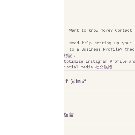
Want to know more? Contact 
Need help setting up your 
to a Business Profile? 
Chec
標記：
Optimize Instagram Profile an
Social Media 社交媒體
留言