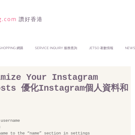
g.com
讚好香港
SHOPPING 網購
SERVICE INQUIRY 服務查詢
JETSO 著數情報
NEW
imize Your Instagram
Posts 優化Instagram個人資料和
 username
c
name to the “name” section in settings