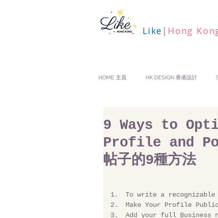
Like
|
Hong Kon
HOME 主頁
HK DESIGN 香港設計
9 Ways to Opt
Profile and 
帖子的9種方法
To write a recognizable
Make Your Profile Publi
Add your full Business 