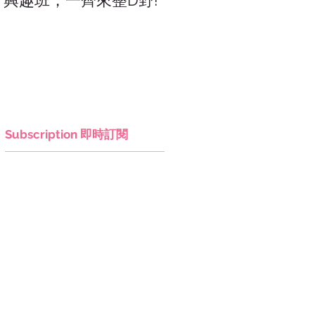
興趣班，一齊來整D野!
香港網上市集，年宵，
讚好香港!
Subscription 即時訂閱