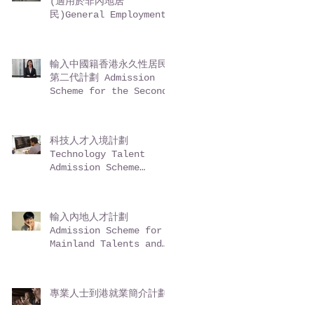
(適用於非內地居
民)General Employment
Policy (GEP) -
Entrepreneurs (for
non-Mainland
輸入中國籍香港永久性居民
residents)
第二代計劃 Admission
Scheme for the Second-
Generation of Chinese
Hong Kong Permanent
Residents (ASSG)
科技人才入境計劃
Technology Talent
Admission Scheme
(TechTAS)
輸入內地人才計劃
Admission Scheme for
Mainland Talents and
Professionals (ASMTP)
專業人士到港就業簡介計劃