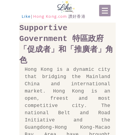
Like
|
Hong Kong.com
讚好香港
Supportive
Government 特區政府
「促成者」和「推廣者」角
色
Hong Kong is a dynamic city 
that bridging the Mainland 
China and international 
market. Hong Kong is an 
open, freest and most 
competitive city. The 
national Belt and Road 
Initiative and the 
Guangdong-Hong Kong-Macao 
Bay Area have brought 