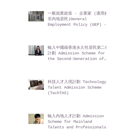
一般就業政策 - 企業家 (適用於
非內地居民)General
Employment Policy (GEP) -
Entrepreneurs (for non-
Mainland residents)
輸入中國籍香港永久性居民第二代
計劃 Admission Scheme for
the Second-Generation of
Chinese Hong Kong
Permanent Residents (ASSG)
科技人才入境計劃 Technology
Talent Admission Scheme
(TechTAS)
輸入內地人才計劃 Admission
Scheme for Mainland
Talents and Professionals