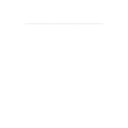
WhatsApp:
(852) 6887 5925
(Offical Number)
JETSO Apps 著數情報
Apps
​囍悅薈 Smiley Gift Club
讚好香港 Like Hong Kong
扎西拉姆 ZHAXILAMU
著數情報 Jetso Magazine HK
付款 Payment
温馨提示：切勿向第3方付款。本站只有恆生戶口：