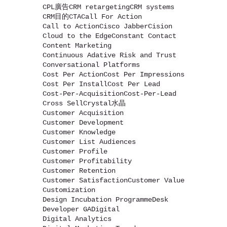
CPL廣告
CRM retargeting
CRM systems
CRM目的
CTA
Call For Action
Call to Action
Cisco Jabber
Cision
Cloud to the Edge
Constant Contact
Content Marketing
Continuous Adative Risk and Trust
Conversational Platforms
Cost Per Action
Cost Per Impressions
Cost Per Install
Cost Per Lead
Cost-Per-Acquisition
Cost-Per-Lead
Cross Sell
Crystal水晶
Customer Acquisition
Customer Development
Customer Knowledge
Customer List Audiences
Customer Profile
Customer Profitability
Customer Retention
Customer Satisfaction
Customer Value
Customization
Design Incubation Programme
Desk
Developer GA
Digital
Digital Analytics