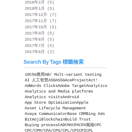
2018年2月
(5)
5 篇文章
2018年1月
(5)
5 篇文章
2017年12月
(7)
7 篇文章
2017年11月
(7)
7 篇文章
2017年10月
(5)
5 篇文章
2017年9月
(5)
5 篇文章
2017年8月
(5)
5 篇文章
2017年7月
(5)
5 篇文章
2017年6月
(2)
2 篇文章
Search By Tags 標籤檢索
10C
5G應用
AB/ Mult-variant testing
AI 人工智慧
ASO
ASSG
AceProject
Act!
AdWords Clicks
Adobe Target
Analytics
Analytics and Media platforms
Analytics visits
Android
App Store Optimization
Apple
Asset Lifecycle Management
Avaya Communicator
Base CRM
Bing Ads
Bitmoji
Blockchain
Build Trust
Buying process
CAD
CMA
CPA
CPA風險
CPC
CPC/CPM/CPA/CPS/CPL/CPI
CPI
CPL