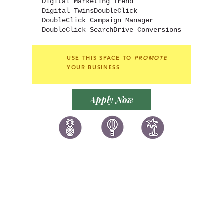
Digital Marketing Trend
Digital Twins
DoubleClick
DoubleClick Campaign Manager
DoubleClick Search
Drive Conversions
USE THIS SPACE TO
PROMOTE
YOUR BUSINESS
Apply Now
讚好香港
LIKEHONGKONG.COM
@ 囍悅薈 Smiley Gift Club
@ 著數情報 Jetso Magazine HK
We are here 24/7
​E:
likehongkong.com@gmail.com
likehongkong.org@gmail.com