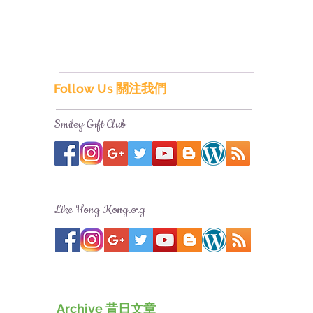
香港!
Follow Us 關注我們
Smiley Gift Club
Like Hong Kong.org
Archive 昔日文章