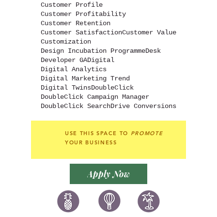
Customer Profile
Customer Profitability
Customer Retention
Customer Satisfaction
Customer Value
Customization
Design Incubation Programme
Desk
Developer GA
Digital
Digital Analytics
Digital Marketing Trend
Digital Twins
DoubleClick
DoubleClick Campaign Manager
DoubleClick Search
Drive Conversions
USE THIS SPACE TO
PROMOTE
YOUR BUSINESS
Apply Now