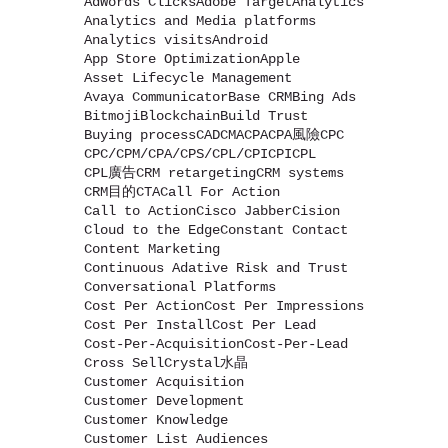
AdWords Clicks
Adobe Target
Analytics
Analytics and Media platforms
Analytics visits
Android
App Store Optimization
Apple
Asset Lifecycle Management
Avaya Communicator
Base CRM
Bing Ads
Bitmoji
Blockchain
Build Trust
Buying process
CAD
CMA
CPA
CPA風險
CPC
CPC/CPM/CPA/CPS/CPL/CPI
CPI
CPL
CPL廣告
CRM retargeting
CRM systems
CRM目的
CTA
Call For Action
Call to Action
Cisco Jabber
Cision
Cloud to the Edge
Constant Contact
Content Marketing
Continuous Adative Risk and Trust
Conversational Platforms
Cost Per Action
Cost Per Impressions
Cost Per Install
Cost Per Lead
Cost-Per-Acquisition
Cost-Per-Lead
Cross Sell
Crystal水晶
Customer Acquisition
Customer Development
Customer Knowledge
Customer List Audiences