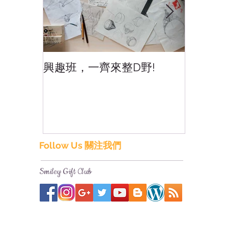
興趣班，一齊來整D野!
香港網
香港!
Follow Us 關注我們
Smiley Gift Club