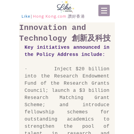
Like
|
Hong Kong.com
讚好香港
Innovation and
Technology 創新及科技
Key initiatives announced in 
the Policy Address include:
·       Inject $20 billion 
into the Research Endowment 
Fund of the Research Grants 
Council; launch a $3 billion 
Research Matching Grant 
Scheme; and introduce 
fellowship schemes for 
outstanding academics to 
strengthen the pool of 
talent in research and 