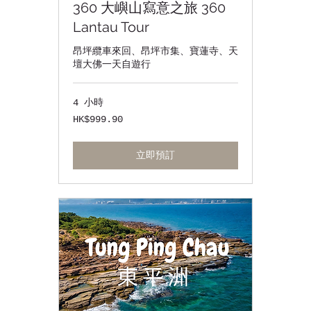
360 大嶼山寫意之旅 360
Lantau Tour
昂坪纜車來回、昂坪市集、寶蓮寺、天
壇大佛一天自遊行
4 小時
999.90
HK$999.90
港
元
立即預訂