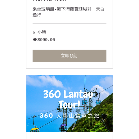
乘坐玻璃船-海下灣觀賞珊瑚群一天自
遊行
6 小時
999.90
HK$999.90
港
元
立即預訂