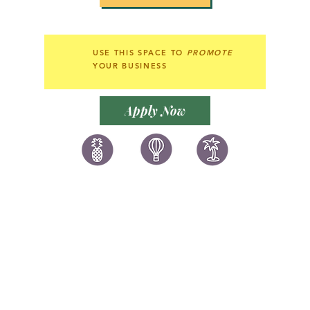
USE THIS SPACE TO
PROMOTE
YOUR BUSINESS
Apply Now
讚好香港
LIKEHONGKONG.COM
@ 囍悅薈 Smiley Gift Club
@ 著數情報 Jetso Magazine HK
We are here 24/7
​E:
likehongkong.com@gmail.com
likehongkong.org@gmail.com
WhatsApp:
(852) 6887 5925
(Offical Number)
JETSO Apps 著數情報
Apps