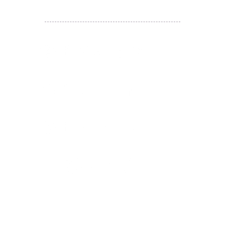
​囍悅薈 Smiley Gift Club
讚好香港 Like Hong Kong
扎西拉姆 ZHAXILAMU
著數情報 Jetso Magazine HK
付款 Payment
温馨提示：切勿向第3方付款。本站只有恆生戶口：
Likehongkong.com；切勿按入非本站發送釣魚連結！
WHATSAPP官方號
6887 5925
，只此一號，​慎防詐騙！