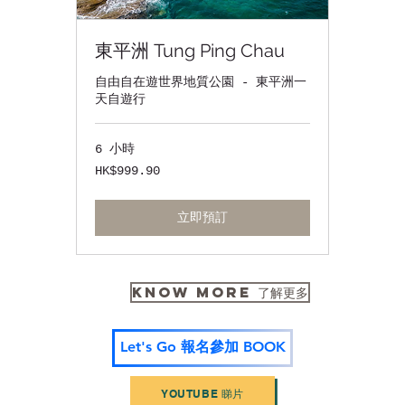
東平洲 Tung Ping Chau
自由自在遊世界地質公園 - 東平洲一
天自遊行
6 小時
999.90
HK$999.90
港
元
立即預訂
KNOW MORE 了解更多
Let's Go 報名參加 BOOK
YOUTUBE 睇片