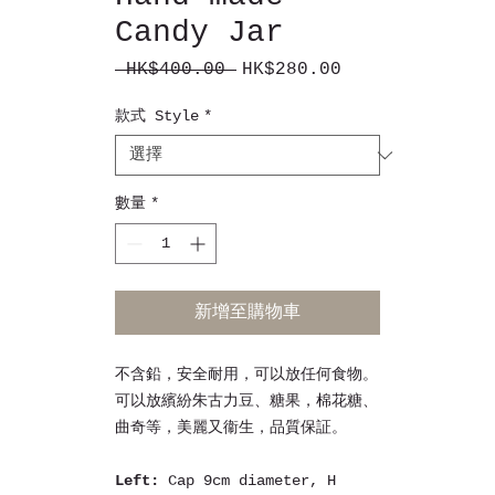
Candy Jar
 HK$400.00 
HK$280.00
一
促
般
銷
款式 Style
*
價
價
格
格
數量
*
新增至購物車
不含鉛，安全耐用，可以放任何食物
。
可以放繽紛
朱古力豆、糖果
，棉花糖、
曲奇等，美麗又衞生，
品質保証。
Left:
Cap 9cm diameter, H