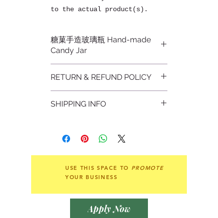
to the actual product(s).
糖菓手造玻璃瓶 Hand-made
Candy Jar
建議可放置
食材
如
提子、棉花糖、手指
RETURN & REFUND POLICY
餅、朱古力、吹波糖、Macaron、茶餅
等。
不設退貨
SHIPPING INFO
Non-refundable
食用級不含鉛口吹玻璃瓶，清透漂亮，
容量不
少，適合派對使用
。
使用後可使
顺豐到付
用熱水清洗，及用布抺淨，收藏容易，
SF Express - paid upon
美觀時尚
。天然氣泡為生產時所產生，
delivery (payment by client)
並非瑕疵，敬請留意。
或 or
USE THIS SPACE TO
PROMOTE
請小心玻璃，勿讓兒童當玩具玩耍。
YOUR BUSINESS
荃灣自取站自取
Pick up point: Tsuen Wan Self-
Pick up Center
Apply Now