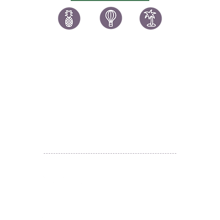
新界楊屋道
144-146
號橫龍街
77-87
號
富利工業大廈
1126
室
Unit 1126, 11/F, Richwealth
Industrial Building, 77-87
讚好香港
LIKEHONGKONG.COM
Wang Lung Street and 144-146
@ 囍悅薈 Smiley Gift Club
Yeung Uk Road, Tsuen Wan, N.T.
@ 著數情報 Jetso Magazine HK
Time:
We are here 24/7
​E:
likehongkong.com@gmail.com
Mon-Friday 7:30pm-10pm
likehongkong.org@gmail.com
Sat, Sunday 10am-10pm
Please make an appointment
WhatsApp:
(852) 6887 5925
(Offical Number)
before coming to the pick-up
JETSO Apps 著數情報
Apps
center.
時間
:
一至五
:
晚上
7
時半至
10
時
​囍悅薈 Smiley Gift Club
六、日及公眾假期
:
晚上
7
時半至
10
時
敬請預約。
讚好香港 Like Hong Kong