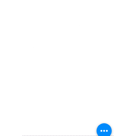
讚好香港 Like Hong Kong
扎西拉姆 ZHAXILAMU
著數情報 Jetso Magazine HK
付款 Payment
温馨提示：切勿向第3方付款。本站只有恆生戶口：
Likehongkong.com；切勿按入非本站發送釣魚連結！
WHATSAPP官方號
6887 5925
，只此一號，​慎防詐騙！
著數情報廣告查詢 Rate Card
© All rights reserved. 版權所有
版權與商標
|
個人資料（私隱）政策
|
免責聲明