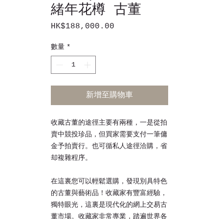
緒年花樽 古董
HK$188,000.00
價
格
數量
*
新增至購物車
收藏古董的途徑主要有兩種，一是從拍
賣中競投珍品，但買家需要支付一筆傭
金予拍賣行。也可循私人途徑洽購，省
却複雜程序
。
在這裏您可以輕鬆選購，發現別具特色
的古董與藝術品！收藏家有豐富經驗，
獨特眼光，這裏是現代化的網上交易古
董市場。收藏家非常專業，踏遍世界各