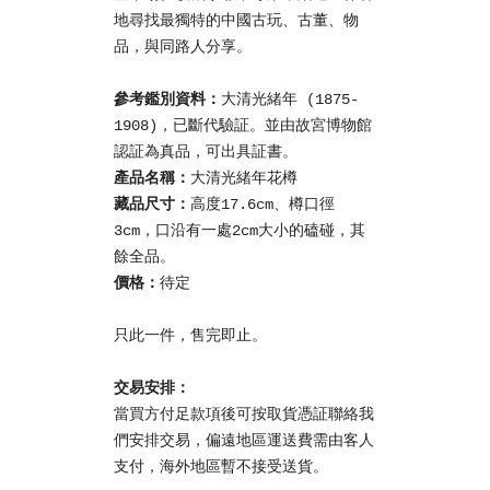
地尋找最獨特的中國古玩、古董、物
品，與同路人分享。
參考鑑別資料：
大清光緒年
(1875-
1908)，已斷代驗証。並由故宮博物館
認証為真品，可出具証書。
產品名稱：
大清光緒年花樽
藏品尺寸：
高度
17.6cm
、樽口徑
3cm
，
口沿有一處
2cm
大小的磕碰，其
餘全品。
價格：
待定
只此一件，售完即止。
交易安排：
當買方付足款項後可按取貨憑証聯絡我
們安排交易，偏遠地區運送費需由客人
支付，海外地區暫不接受送貨。