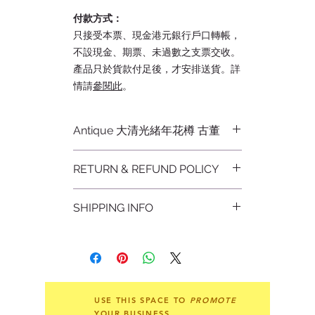
付款方式：
只接受本票、現金港元銀行戶口轉帳，
不設現金、期票、未過數之支票交收。
產品只於貨款付足後，才安排送貨。詳
情請
參閱此
。
Antique 大清光緒年花樽 古董
近年來，更多的中國古董都在香港拍
RETURN & REFUND POLICY
賣，因為畢竟香港佔據地區優勢，亞洲
買家更集中。我們以誠信為本，提供優
不設退貨
質服務為先。私人珍藏品
尚有陶瓷、玉
SHIPPING INFO
Non-refundable
器、石雕、牙雕、銅器、漆器等等，琳
瑯滿目。
自取
付款後憑收據荃灣站交收。
傳世品自然舊，入過土的有土鏽，兩者
沒有是新仿，人工做舊不自然，紋飾造
本地運送
型不對不用看，歡迎選購。
郵費由買家支付。
USE THIS SPACE TO
PROMOTE
YOUR BUSINESS