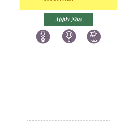
不接受海外訂購。
買家承擔運送風險。只此一件，無法換
貨，不設退款。
貨品來源:
古藝精舍 / 私人藏品
Apply Now
Non-refundable. Buyers bear
宗旨：
“每一個古董背後都有一個動人
all risks of lost or damage.
的故事。商德為本，誠信第一，絕不賣
Non-refundable for all
仿品新品，此古董之評鑑師為蔡希良教
purchases.
授。大英博物館的館長就曾領學生慕名
讚好香港
LIKEHONGKONG.COM
來到古藝精舍，駐足三個小時，對古玩
等給予不俗評價。
@ 囍悅薈 Smiley Gift Club
@ 著數情報 Jetso Magazine HK
產品描述只作參考，狀況以實物為準。
We are here 24/7
​E:
likehongkong.com@gmail.com
Overseas:
No overseas
likehongkong.org@gmail.com
transaction is accepted.
WhatsApp:
(852) 6887 5925
(Offical Number)
JETSO Apps 著數情報
Apps
Accept full payment by bank
deposit (TT), bank transfer
only. Not accept cheque
payment. Non refundable and no
​囍悅薈 Smiley Gift Club
change after shipment.