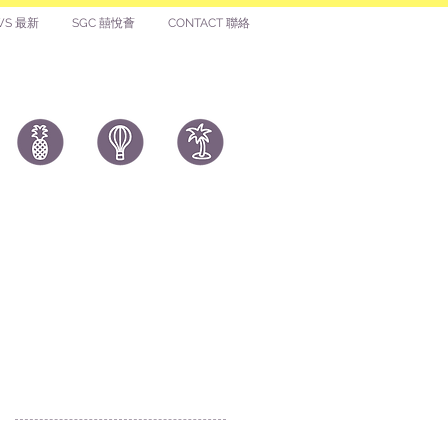
 available. Please contact
Price to be quoted.
WS 最新
SGC 囍悅薈
CONTACT 聯絡
 of 10 or more balloons, we
ging service.
ons, letters balloons,
icks can be inflated by air
to place the balloon(s) near
ear sharp weapons and
付款 Payment
ay lead to balloons bursting
温馨提示：切勿向第3方付款。本站只有恆生戶
： Likehongkong.com；切勿按入非本站發送釣
letter balloon, we
魚連結！WHATSAPP官方號 6887 5925，只此一
 buy one more piece for
號，​慎防詐騙！
ou can replace it
著數情報廣告查詢 Rate Card
it accidentally bursted by
pectedly flying away
© All rights reserved. 版權所有
權與商標
|
個人資料（私隱）政策
|
免責聲明