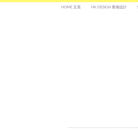
HOME 主頁
HK DESIGN 香港設計
讚好香港
LIKEHONGKONG.COM
@ 囍悅薈 Smiley Gift Club
@ 著數情報 Jetso Magazine HK
We are here 24/7
​E:
likehongkong.com@gmail.com
likehongkong.org@gmail.com
WhatsApp: (852) 6887 5925 (Offical Number)
JETSO Apps 著數情報
Apps