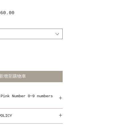
$60.00
促
銷
價
格
新增至購物車
 Pink Number 0~9 numbers
定，如：EN-74，ASTM963，
POLICY
迎訂做。使用這些氣球的品牌包括
 Cardin，Dove，M＆M，雀巢，麥當