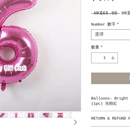
 HK$65.00 
HK
一
般
Number 數字
*
價
格
選擇
數量
*
Balloons- Bright
(1pc) 光粉紅
我們的氣球通過了安全規
RETURN & REFUND 
CE，REACH。歡
Adidas，Pierre
不設退貨