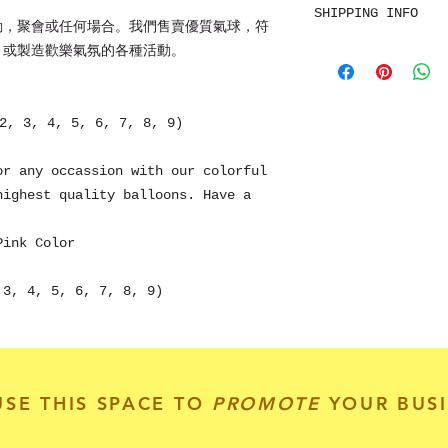
勞，星巴克，三星，航
SHIPPING INFO
Non-refundable
動，聚會或任何場合。我們售賣優質氣球，符
或全個圖案自行設計
價錢另議。
香港7-11，OK店，
，或製造歡樂氣氛的各種活動。
或可郵寄至各地。
備註:
Local collection
1) 全場氣球購滿1
post.
3, 4, 5, 6, 7, 8, 9)
2) 數字氣球及字母
Shipping around 
氣。
or any occassion with our colorful
3) 留意氣球需放在
highest quality balloons. Have a
球/ 氮氣球留意別
件附近而引致爆裂或
4) 如購買字母氣球
Pink Color
小朋友弄破或丟失時
祝活動成功愉快~
 3, 4, 5, 6, 7, 8, 9)
Our balloons pas
such as: EN-74, 
Customization is
these balloons i
USE THIS SPACE TO
PROMOTE
YOUR BUSI
Cardin, Dove, M&
Starbucks, Samsu