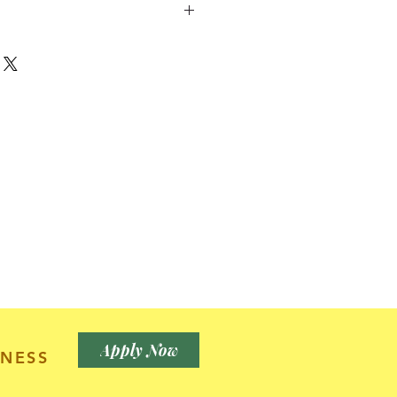
空公司甚至更多！可以加上LOGO，
，或放上個人相片，請與我們查詢，
順豐站自取。
 at 7-11, Circle K or by
0個或以上，包充氣。
氣球，迷你棍仔氣球，可自行充空
the world.
安全位置，切勿靠近火源。所有氫氣
放於發熱的電燈旁邊，或置於尖利器物
漏氣。
，建議可多買一套。以免現場不慎被
可即場補上。
sed the safely regulation
ASTM963, CE, REACH.
 avaliable. Brands using
ncluded Adidas, Pierre
Apply Now
NESS
M, Nestle, McDonald,
ng, Airlines and even more!