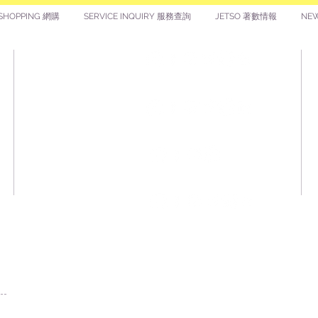
Customization is
us for details. 
SHOPPING 網購
SERVICE INQUIRY 服務查詢
JETSO 著數情報
NE
Note:
​囍悅薈 Smiley Gift Club
1) With purchase
provide gas char
2) Figures ballo
讚好香港 Like Hong Kong
balloons with st
pump yourself.
3) Remember not 
fire source or n
著數情報 Jetso Magazine HK
articles. This m
or leaking.
口
4) If you buy a 
扎西拉姆 ZHAXILAMU
recommend you to
spare. So that y
immdediately if 
children or unex
版
itself.