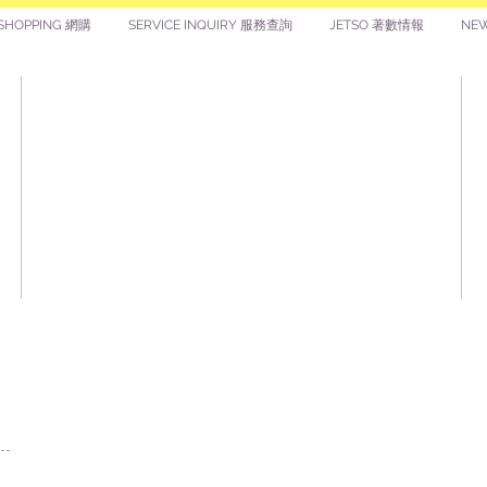
SHOPPING 網購
SERVICE INQUIRY 服務查詢
JETSO 著數情報
NE
Note:
1) With purchase
provide gas char
​囍悅薈 Smiley Gift Club
2) Figures ballo
balloons with st
pump yourself.
讚好香港 Like Hong Kong
3) Remember not 
fire source or n
articles. This m
著數情報 Jetso Magazine HK
or leaking.
4) If you buy a 
口
recommend you to
扎西拉姆 ZHAXILAMU
spare. So that y
immdediately if 
children or unex
itself.
版