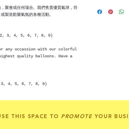
價錢另議。
香港7-11，OK店，
動，聚會或任何場合。我們售賣優質氣球，符
或可郵寄至各地。
，或製造歡樂氣氛的各種活動。
備註:
Local collection
1) 全場氣球購滿1
post.
2) 數字氣球及字母
Shipping around 
3, 4, 5, 6, 7, 8, 9)
氣。
3) 留意氣球需放在
球/ 氮氣球留意別
or any occassion with our colorful
件附近而引致爆裂或
highest quality balloons. Have a
4) 如購買字母氣球
小朋友弄破或丟失時
祝活動成功愉快~
 3, 4, 5, 6, 7, 8, 9)
Our balloons pas
such as: EN-74, 
Customization is
these balloons i
Cardin, Dove, M&
Starbucks, Samsu
USE THIS SPACE TO
PROMOTE
YOUR BUSI
Customization is
us for details. 