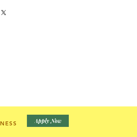
順豐站自取。
 at 7-11, Circle K or by
0個或以上，包充氣。
氣球，迷你棍仔氣球，可自行充空
the world.
安全位置，切勿靠近火源。所有氫氣
放於發熱的電燈旁邊，或置於尖利器物
漏氣。
，建議可多買一套。以免現場不慎被
可即場補上。
sed the safely regulation
ASTM963, CE, REACH.
 avaliable. Brands using
ncluded Adidas, Pierre
M, Nestle, McDonald,
Apply Now
ng, Airlines and even more!
NESS
 available. Please contact
Price to be quoted.