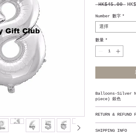
 HK$45.00 
HK
一
般
Number 數字
*
價
格
選擇
數量
*
Balloons-Silver 
piece) 銀色
我們的氣球通過了安全規
RETURN & REFUND 
CE，REACH。歡
Adidas，Pierre
不設退貨
勞，星巴克，三星，航
SHIPPING INFO
Non-refundable
或全個圖案自行設計