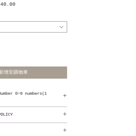
$40.00
促
銷
價
格
新增至購物車
Number 0~9 numbers(1
定，如：EN-74，ASTM963，
POLICY
迎訂做。使用這些氣球的品牌包括
 Cardin，Dove，M＆M，雀巢，麥當
空公司甚至更多！可以加上LOGO，
，或放上個人相片，請與我們查詢，