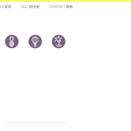
WS 最新
SGC 囍悅薈
CONTACT 聯絡
 of 10 or more balloons, we
ging service.
ons, letters balloons,
icks can be inflated by air
to place the balloon(s) near
ear sharp weapons and
ay lead to balloons bursting
付款 Payment
letter balloon, we
温馨提示：切勿向第3方付款。本站只有恆生戶
： Likehongkong.com；切勿按入非本站發送釣
 buy one more piece for
魚連結！WHATSAPP官方號 6887 5925，只此一
ou can replace it
號，​慎防詐騙！
it accidentally bursted by
pectedly flying away
著數情報廣告查詢 Rate Card
© All rights reserved. 版權所有
權與商標
|
個人資料（私隱）政策
|
免責聲明