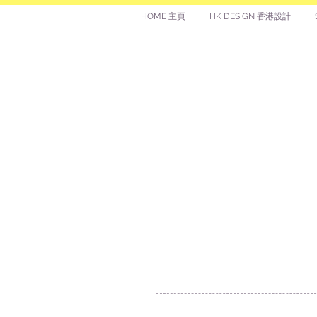
HOME 主頁
HK DESIGN 香港設計
讚好香港
LIKEHONGKONG.COM
@ 囍悅薈 Smiley Gift Club
@ 著數情報 Jetso Magazine HK
We are here 24/7
​E:
likehongkong.com@gmail.com
likehongkong.org@gmail.com
WhatsApp: (852) 6887 5925 (Offical Number)
JETSO Apps 著數情報
Apps