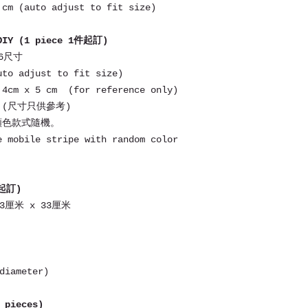
color please ref
郵費由買家支付。
 cm (auto adjust to fit size)
郵寄平郵：跟據郵件
郵寄掛號：海外郵寄
DIY (1 piece 1件起訂)
先付全數，收款後約
6尺寸
uto adjust to fit size)
 4cm x 5 cm (for reference only)
 (尺寸只供參考)
顏色款式隨機。
e mobile stripe with random color
件起訂)
33厘米 x 33厘米
diameter)
pieces)