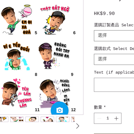
HK$9.90
價
格
選購訂製產品 Select
選擇
選購款式 Select De
選擇
Text (if appli
數量
*