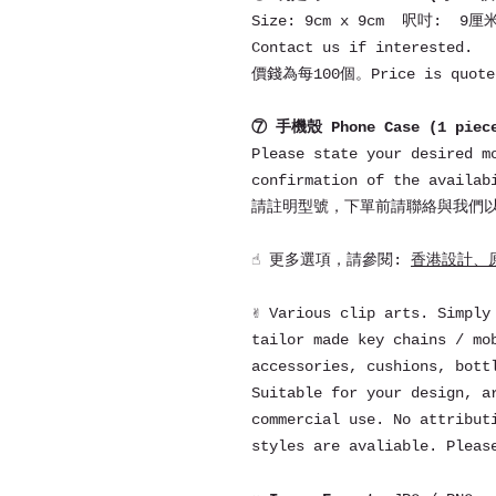
Size: 9cm x 9cm 呎吋: 9厘
Contact us if interested.
價錢為每100個。Price is quoted
⑦ 手機殼 Phone Case (1 pie
Please state your desired m
confirmation of the availab
請註明型號，下單前請聯絡與我們
☝ 更多選項，請參閱:
香港設計、原創
✌ Various clip arts. Simply
tailor made key chains / mo
accessories, cushions, bott
Suitable for your design, a
commercial use. No attribut
styles are avaliable. Pleas