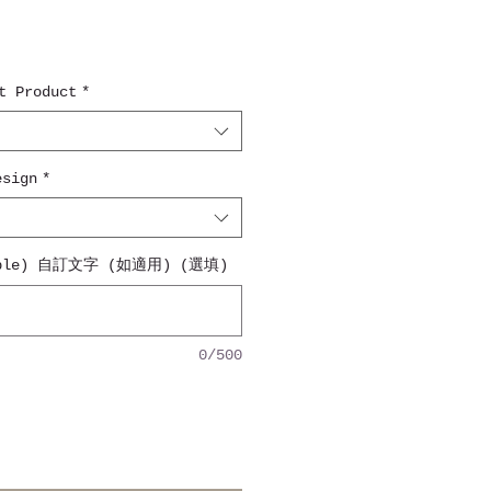
 Product
*
sign
*
cable) 自訂文字 (如適用) (選填)
0/500