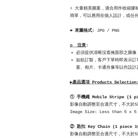
✌ 大量精美圖案，適合用作收縮膠
簡單，可以應用在個人設計，或任
❤ 來圖格式:
JPG / PNG
✪ 注意
:
必須提供清晰沒遮掩面部之圖像
如欲訂製，客戶下單時即表示訂
案、相片、卡通肖像等以作設計
▶產品選項 Products Selection
① 手機繩 Mobile Stripe (1 
影像自動調整至合適尺寸，不大於5厘
Image Size: Less than 5 x 5
② 匙扣 Key Chain (1 piece
影像自動調整至合適尺寸，不大於5厘