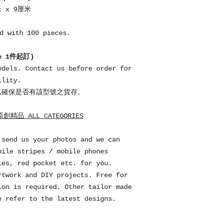
米 x 9厘米
 with 100 pieces.
ce 1件起訂)
odels. Contact us before order for
ility.
以確保是否有該型號之貨存。
精品 ALL CATEGORIES
 send us your photos and we can
bile stripes / mobile phones
les, red pocket etc. for you.
rtwork and DIY projects. Free for
ion is required. Other tailor made
e refer to the latest designs.