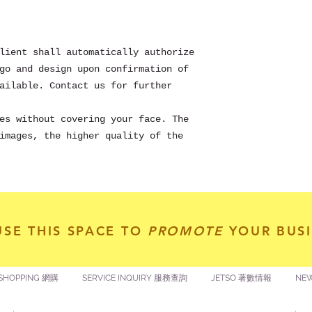
lient shall automatically authorize
go and design upon confirmation of
ailable. Contact us for further
es without covering your face. The
images, the higher quality of the
USE THIS SPACE TO
PROMOTE
YOUR BUSI
SHOPPING 網購
SERVICE INQUIRY 服務查詢
JETSO 著數情報
NE