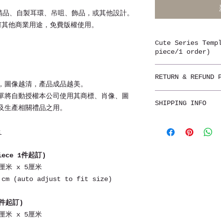
精品、自製耳環、吊咀、飾品，或其他設計。
何其他商業用途，免費版權使用。
Cute Series Te
piece/1 order)
款款設計精美，具個
RETURN & REFUND 
訂造，每件產品都獨
，圖像越清，產品成品越美。
不設退貨
單將自動授權本公司使用其商標、肖像、圖
圖案印在不同物料上
SHIPPING INFO
Non-refundable
及生產相關禮品之用。
角度，顯示屏等情況
至合適尺寸，一切以
自取
提供清晰來圖，付款
:
香港7-11，OK店，
likehongkong.o
本地郵寄
piece 1件起訂)
如需訂制，請正確填
郵費由買家支付。
米 x 5厘米
改，敬請小心填寫。
郵寄平郵：跟據郵件
 cm (auto adjust to fit size)
郵寄掛號：平郵運費再
Please fill in y
先付全數，收款後約1
 1件起訂)
order confirmed,
Color tone is fo
米 x 5厘米
海外郵寄