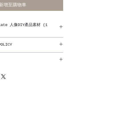
新增至購物車
mplate 人像DIY產品素材 (1
性！我們會因應您的需求，為您度身
POLICY
一無二。
，有可能出現色差。相片或會因拍攝
而出現色差。成品會按來圖比例調節
收到實際商品為準。客戶需落單後需
後即時電郵至
順豐站自取
rg@gmail.com以便設計生產。
寫所有資料。訂單一經確認，不設更
重量計算郵費。
加 $20，請按此購買掛號費。
our text carefully. Once
4~28個工作天內會收到貨品。
 no amendment is allowed.
r reference only. Size and