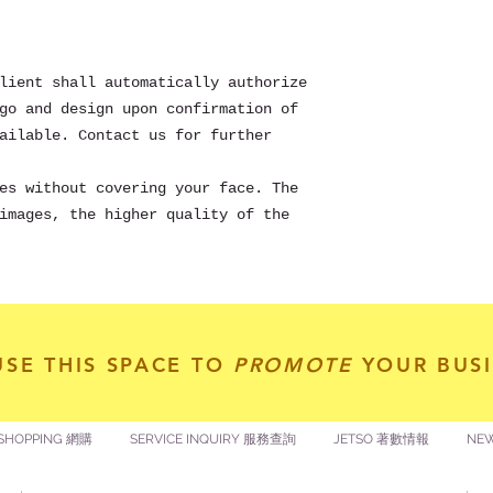
lient shall automatically authorize
go and design upon confirmation of
ailable. Contact us for further
es without covering your face. The
images, the higher quality of the
USE THIS SPACE TO
PROMOTE
YOUR BUSI
SHOPPING 網購
SERVICE INQUIRY 服務查詢
JETSO 著數情報
NE