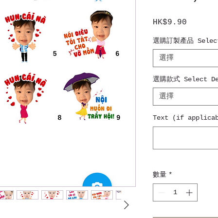
HK$9.90
價
格
選購訂製產品 Select
選擇
選購款式 Select De
選擇
Text (if appli
數量
*