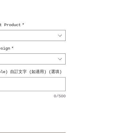
 Product
*
sign
*
cable) 自訂文字 (如適用) (選填)
0/500