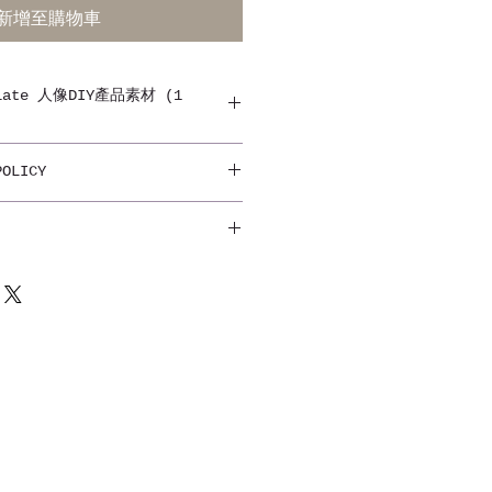
新增至購物車
mplate 人像DIY產品素材 (1
性！我們會因應您的需求，為您度身
POLICY
一無二。
，有可能出現色差。相片或會因拍攝
而出現色差。成品會按來圖比例調節
收到實際商品為準。客戶需落單後需
後即時電郵至
順豐站自取
rg@gmail.com以便設計生產。
寫所有資料。訂單一經確認，不設更
重量計算郵費。
加 $20，請按此購買掛號費。
our text carefully. Once
4~28個工作天內會收到貨品。
 no amendment is allowed.
r reference only. Size and