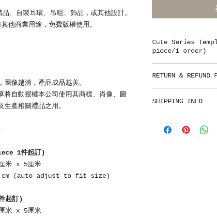
精品、自製耳環、吊咀、飾品，或其他設計。
何其他商業用途，免費版權使用。
Cute Series Te
piece/1 order)
款款設計精美，具個
RETURN & REFUND 
訂造，每件產品都獨
，圖像越清，產品成品越美。
不設退貨
單將自動授權本公司使用其商標、肖像、圖
圖案印在不同物料上
SHIPPING INFO
Non-refundable
及生產相關禮品之用。
角度，顯示屏等情況
至合適尺寸，一切以
自取
提供清晰來圖，付款
:
香港7-11，OK店，
likehongkong.o
本地郵寄
piece 1件起訂)
如需訂制，請正確填
郵費由買家支付。
米 x 5厘米
改，敬請小心填寫。
郵寄平郵：跟據郵件
 cm (auto adjust to fit size)
郵寄掛號：平郵運費再
Please fill in y
先付全數，收款後約1
 1件起訂)
order confirmed,
Color tone is fo
米 x 5厘米
海外郵寄