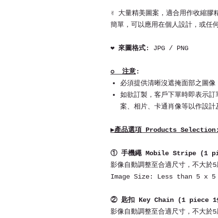
✌ 大量精美圖案，適合用作收縮膠
簡單，可以應用在個人設計，或任
❤ 來圖格式:
JPG / PNG
✪ 注意
:
必須提供清晰沒遮掩面部之圖像
如欲訂製，客戶下單時即表示訂
案、相片、卡通肖像等以作設計
▶產品選項 Products Selection
① 手機繩 Mobile Stripe (1 
影像自動調整至合適尺寸，不大於5厘
Image Size: Less than 5 x 5
② 匙扣 Key Chain (1 piece
影像自動調整至合適尺寸，不大於5厘