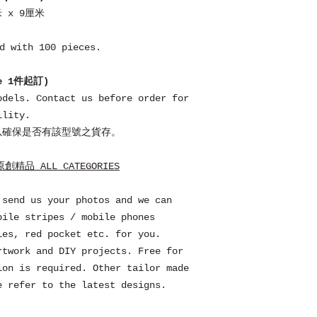
米 x 9厘米
 with 100 pieces.
ce 1件起訂)
odels. Contact us before order for
ility.
以確保是否有該型號之貨存。
精品 ALL CATEGORIES
 send us your photos and we can
bile stripes / mobile phones
les, red pocket etc. for you.
rtwork and DIY projects. Free for
ion is required. Other tailor made
e refer to the latest designs.