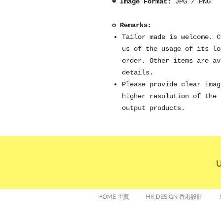
❤ Image Format:
JPG / PNG
✪ Remarks:
Tailor made is welcome. C
us of the usage of its lo
order. Other items are av
details.
Please provide clear imag
higher resolution of the 
output products.
HOME 主頁
HK DESIGN 香港設計