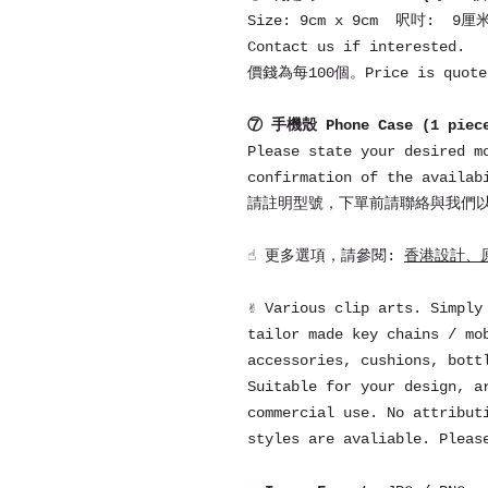
Size: 9cm x 9cm 呎吋: 9厘
Contact us if interested.
價錢為每100個。Price is quoted
⑦ 手機殼 Phone Case (1 pie
Please state your desired m
confirmation of the availab
請註明型號，下單前請聯絡與我們
☝ 更多選項，請參閱:
香港設計、原創
✌ Various clip arts. Simply
tailor made key chains / mo
accessories, cushions, bott
Suitable for your design, a
commercial use. No attribut
styles are avaliable. Pleas