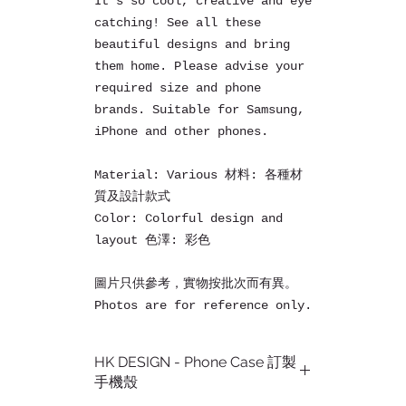
It's so cool, creative and eye
catching! See all these
beautiful designs and bring
them home. Please advise your
required size and phone
brands. Suitable for Samsung,
iPhone and other phones.
Material: Various 材料: 各種材
質及設計款式
Color: Colorful design and
layout 色澤: 彩色
圖片只供參考，實物按批次而有異。
Photos are for reference only.
HK DESIGN - Phone Case 訂製
手機殼