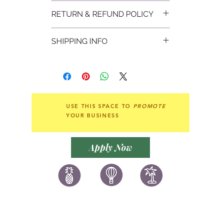
為您的賽事，留下美好回憶。
RETURN & REFUND POLICY
設計精美，具個性！
不設退貨
馬拉松號碼布紀念品 Marathon
SHIPPING INFO
Non-refundable
Sports Souvenirs
各款馬拉松號碼布訂製精品，款款獨一
自取
無二。
香港7-11，OK店，順豐站自取
本地郵寄
郵費由買家支付。
郵寄平郵：跟據郵件重量計算郵費。
USE THIS SPACE TO
PROMOTE
郵寄掛號：平郵運費再加 $15
YOUR BUSINESS
先付全數，收款後約24個工作天內會收
到貨品。
Apply Now
海外郵寄
郵費由買家支付。
郵寄平郵：跟據郵件重量計算郵費。
郵寄掛號：海外郵寄必需掛號
先付全數，收款後約28個工作天內會收
讚好香港
LIKEHONGKONG.COM
到貨品。
@ 囍悅薈 Smiley Gift Club