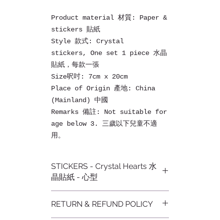
Product material 材質: Paper &
stickers 貼紙
Style 款式: Crystal
stickers, One set 1 piece 水晶
貼紙，每款一張
Size呎吋: 7cm x 20cm
Place of Origin 產地: China
(Mainland) 中國
Remarks 備註: Not suitable for
age below 3. 三歲以下兒童不適
用。
STICKERS - Crystal Hearts 水
晶貼紙 - 心型
Cute and beautiful new crystal
RETURN & REFUND POLICY
stickers. Suitable for all
kinds of decoration purpose.