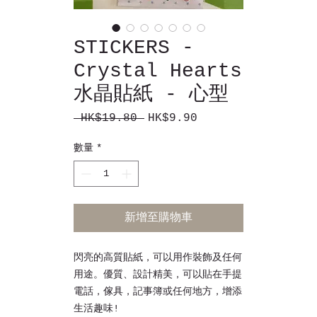
STICKERS -
Crystal Hearts
水晶貼紙 - 心型
 HK$19.80 
HK$9.90
一
促
般
銷
數量
*
價
價
格
格
新增至購物車
閃亮的高質貼紙，可以用作裝飾及任何
用途。優質、設計精美，可以貼在手提
電話，傢具，記事簿或任何地方，增添
生活趣味!