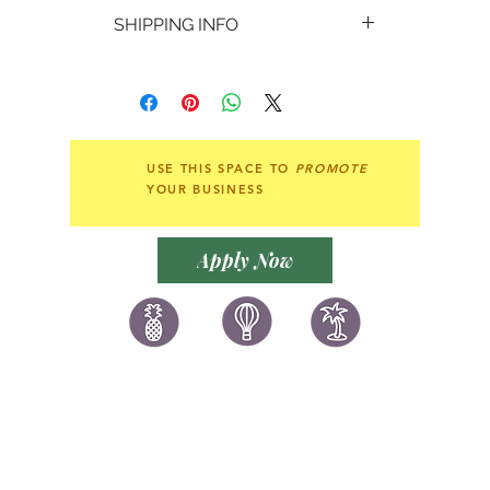
不設退貨
With little cost or effort you
SHIPPING INFO
Non-refundable
can add fun to your daily
life. Ideal for dry, clean,
香港7-11，OK店，順豐站自取。
and smooth surfaces. Quality
或可郵寄至各地。
DIY stickers suitable for
Local collection at 7-11,
decorating mobile, stationery,
Circle K or by post.
notebook and furniture. Have
Shipping around the world.
USE THIS SPACE TO
PROMOTE
fun!
YOUR BUSINESS
可愛和美麗的可愛水晶貼紙，適合各種
裝飾用途。小小心思，就能為您的日常
Apply Now
生活增添樂趣。可以胋在任何乾燥，清
潔和光滑的表面。優質DIY貼紙可貼在
手提電話、文具、筆記本和家具在等的
表面作裝飾。祝玩的開心！
讚好香港
LIKEHONGKONG.COM
@ 囍悅薈 Smiley Gift Club
@ 著數情報 Jetso Magazine HK
We are here 24/7
​E:
likehongkong.com@gmail.com