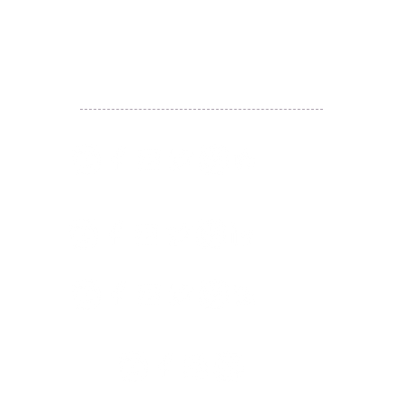
likehongkong.org@gmail.com
WhatsApp:
(852) 6887 5925
(Offical Number)
JETSO Apps 著數情報
Apps
​囍悅薈 Smiley Gift Club
讚好香港 Like Hong Kong
扎西拉姆 ZHAXILAMU
著數情報 Jetso Magazine HK
付款 Payment