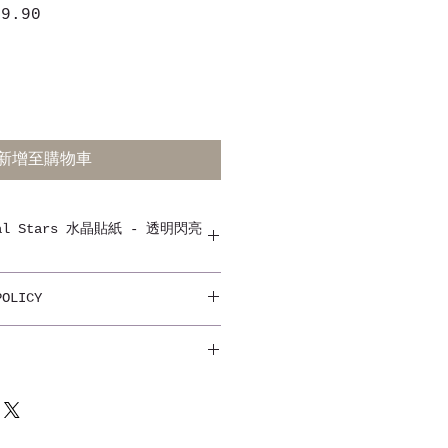
$9.90
促
銷
價
格
新增至購物車
stal Stars 水晶貼紙 - 透明閃亮
ul new crystal stickers.
POLICY
 kinds of decoration
ttle cost or effort you can
daily life. Ideal for dry,
h surfaces. Quality DIY
e for decorating mobile,
順豐站自取。
book and furniture. Have
 at 7-11, Circle K or by