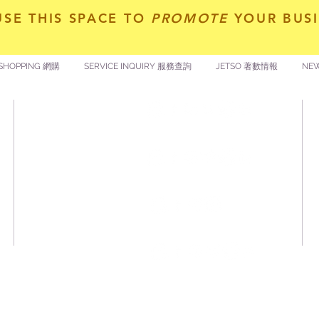
USE THIS SPACE TO
PROMOTE
YOUR BUSI
SHOPPING 網購
SERVICE INQUIRY 服務查詢
JETSO 著數情報
NE
​囍悅薈 Smiley Gift Club
讚好香港 Like Hong Kong
著數情報 Jetso Magazine HK
口
扎西拉姆 ZHAXILAMU
版