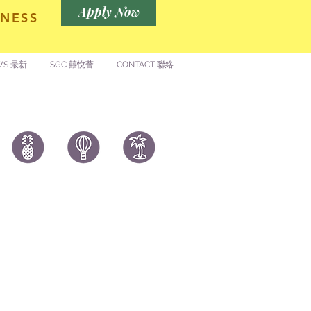
Apply Now
NESS
WS 最新
SGC 囍悅薈
CONTACT 聯絡
付款 Payment
温馨提示：切勿向第3方付款。本站只有恆生戶
： Likehongkong.com；切勿按入非本站發送釣
魚連結！WHATSAPP官方號 6887 5925，只此一
號，​慎防詐騙！
著數情報廣告查詢 Rate Card
© All rights reserved. 版權所有
權與商標
|
個人資料（私隱）政策
|
免責聲明