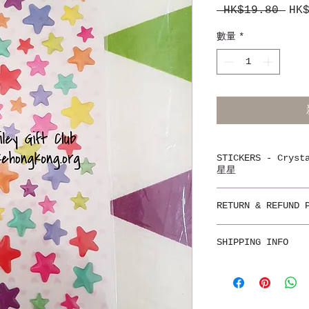
 HK$19.80 
HK
一
般
數量
*
價
格
STICKERS - Cry
星星
Cute and beautif
RETURN & REFUND 
Suitable for all
purpose. With li
不設退貨
add fun to your 
SHIPPING INFO
Non-refundable
clean, and smoot
stickers suitabl
香港7-11，OK店，
stationery, note
或可郵寄至各地。
fun!
Local collection