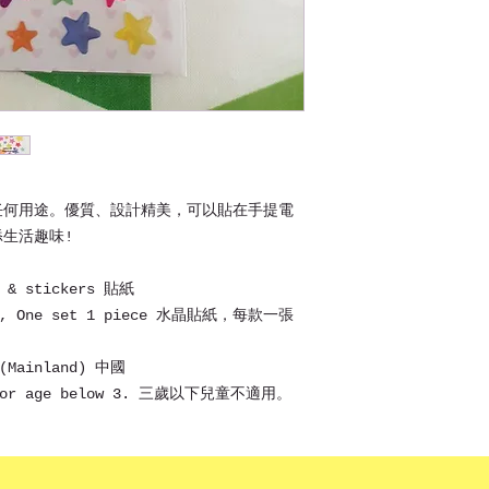
post.
可愛和美麗的可愛水
Shipping around 
思，就能為您的日常
清潔和光滑的表面。優
具、筆記本和家具在
任何用途。優質、設計精美，可以貼在手提電
添生活趣味!
r & stickers 貼紙
ers, One set 1 piece 水晶貼紙，每款一張
 (Mainland) 中國
e for age below 3. 三歲以下兒童不適用。