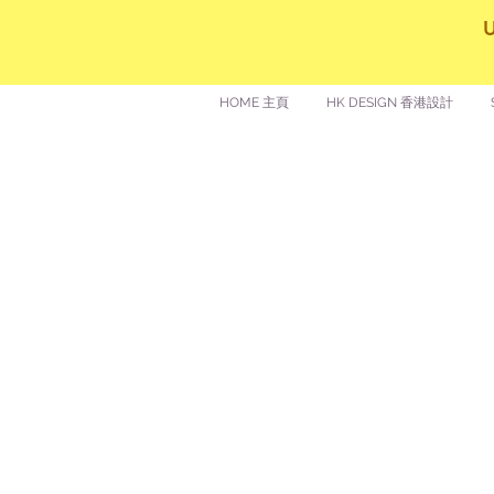
HOME 主頁
HK DESIGN 香港設計
讚好香港
LIKEHONGKONG.COM
@ 囍悅薈 Smiley Gift Club
@ 著數情報 Jetso Magazine HK
We are here 24/7
​E:
likehongkong.com@gmail.com
likehongkong.org@gmail.com
WhatsApp: (852) 6887 5925 (Offical Number)
JETSO Apps 著數情報
Apps