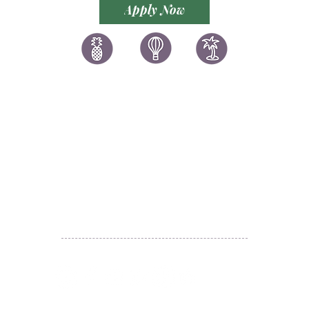
Apply Now
讚好香港
LIKEHONGKONG.COM
@ 囍悅薈 Smiley Gift Club
@ 著數情報 Jetso Magazine HK
We are here 24/7
​E:
likehongkong.com@gmail.com
likehongkong.org@gmail.com
WhatsApp:
(852) 6887 5925
(Offical Number)
JETSO Apps 著數情報
Apps
​囍悅薈 Smiley Gift Club