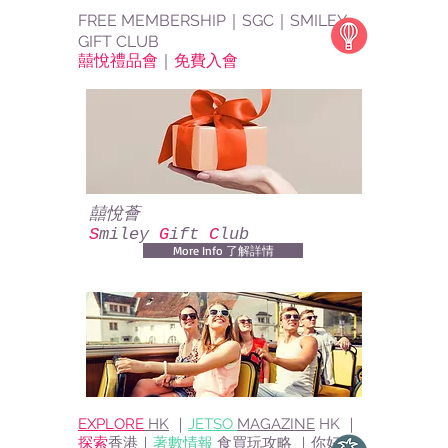
FREE MEMBERSHIP
｜
SGC
｜SMILEY
GIFT CLUB
囍悅禮品會
｜
免費入會
囍悅薈
S
miley
G
ift
C
lub
More Info 了解詳情
EXPLORE
HK
｜
JETSO
MAGAZINE
HK
｜
探索
香港
｜
著數情報
食買玩攻略 ｜
你好香