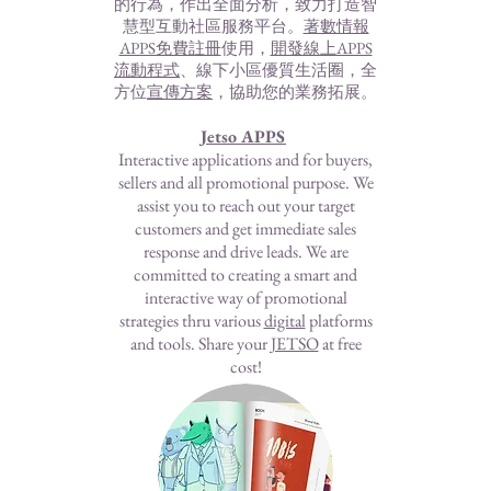
的行為，作出全面分析，致力打造智
慧型互動社區服務平台。
著數情報
APPS免費註冊
使用，
開發線上APPS
流動程式
、線下小區優質生活圈，全
方位
宣傳方案
，協助您的業務拓展。
Jetso APPS
Interactive applications and for buyers,
sellers and all promotional purpose. We
assist you to reach out your target
customers and get immediate sales
response and drive leads. We are
committed to creating a smart and
interactive way of promotional
strategies thru various
digital
platforms
and tools. Share your
JETSO
at free
cost!