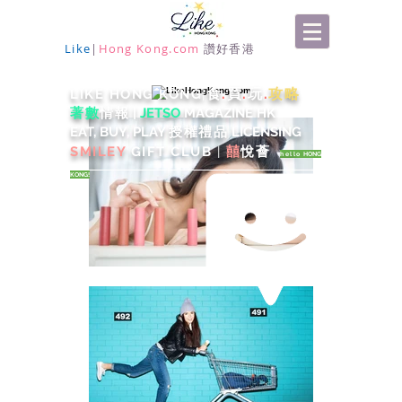
Like
|
Hong Kong.com
讚好香港
食
.
買
.
玩
.
攻略
LIKE HONG KONG
|
著數
情報
|
J
ETSO
MAGAZINE HK
EAT, BUY, PLAY
授權禮品
LICENSING
SMILEY
GIFT CLUB
|
囍
悅薈
hell
o
HONG
KONG!