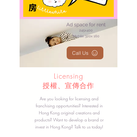
Ad space for rent
245x400
Mobile: 320x 1
60
Call Us
Licensing
授權、宣傳合作
Are you looking for licensing and
franchising opportunities? Interested in
Hong Kong original creations and
products? Want to develop a brand or
invest in Hong Kong? Talk to us today!