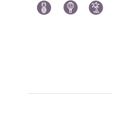
讚好香港
LIKEHONGKONG.COM
@ 囍悅薈 Smiley Gift Club
@ 著數情報 Jetso Magazine HK
We are here 24/7
​E:
likehongkong.com@gmail.com
likehongkong.org@gmail.com
WhatsApp:
(852) 6887 5925
(Offical Number)
JETSO Apps 著數情報
Apps
​囍悅薈 Smiley Gift Club
讚好香港 Like Hong Kong