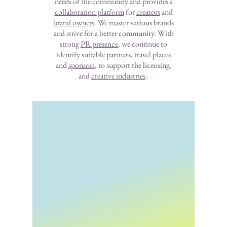
needs of the community and provides a
collaboration platform
for
creators
and
brand owners
. We master various brands
and strive for a better community. With
strong
PR presence
, we continue to
identify suitable partners,
travel places
and
sponsors
, to support the licensing,
and
creative industries
.