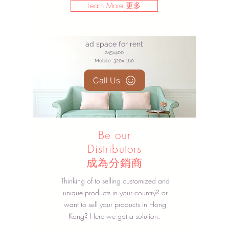
Learn More 更多
ad space for rent
245x400
Mobile: 320x 1
60
Call Us
Be our
Distributors
​成為分銷商
Thinking of to selling customized and
unique products in your country? or
want to sell your products in Hong
Kong? Here we got a solution.