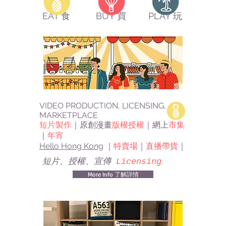
EAT 食
BUY 買
PLAY 玩
VIDEO PRODUCTION, LICENSING,
MARKETPLACE
短片製作
｜原創漫畫
版權授權
｜網上
市集
｜
年宵
Hello Hong Kong
｜
特賣場
｜
直播帶貨
｜
短片、授權、宣傳
Licensing
More Info 了解詳情