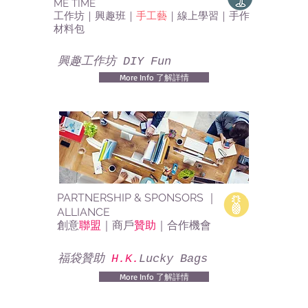
ME TIME
工作坊｜興趣班｜
手工藝
｜線上學習｜手作
材料包
興趣工作坊 DIY Fun
More Info 了解詳情
PARTNERSHIP & SPONSORS ｜
ALLIANCE
創意
聯盟
｜商戶
贊助
｜合作機會
福袋贊助
H.K.
Lucky Bags
More Info 了解詳情