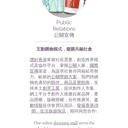
Public
Relations
公關宣傳
互動購物模式，建購共融社會
讚好香港
掌握社區需要，創造跨界模
式及協作平台，掌握
公關
人脈，
國際
宣傳
渠道，為謀求社會共同福祉而努
力。嶄新的
公關營銷方案
，我們持續
物色適切的
顆伴，商品及贊助商
，支
持本土
創意工業
，提供創作人市集、
網上平台予創作人推廣自家品牌，產
品授權，版權授權，合作推廣等。
著
數情報
提供食買玩資訊，
發掘香港消
閒、生活旅遊快訊
，期待與您合作!
Our online
shopping mall
serves the