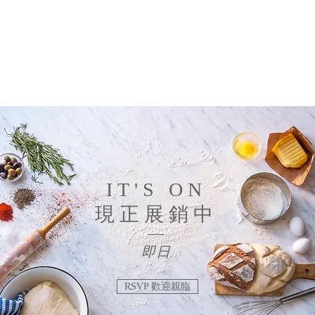
IT'S ON
現正​展銷中
即日
RSVP 歡迎親臨