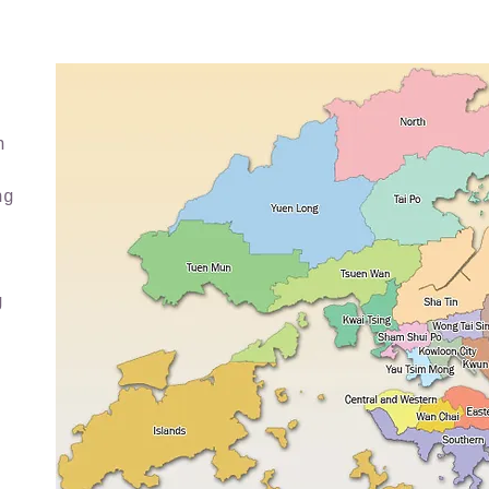
n
ng
g