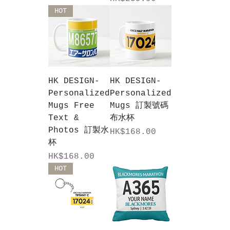
HOT
HK DESIGN-
HK DESIGN-
Personalized
Personalized
Mugs Free
Mugs 訂製號碼
Text &
布水杯
Photos 訂製水
價格
HK$168.00
杯
價格
HK$168.00
HOT