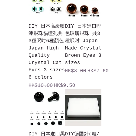
DIY 日本高級噴
DIY 日本進口啡
漆眼珠貓瞳孔共
色玻璃眼珠 共3
3種呎吋6種顏色
種呎吋 Japan
Japan High
Made Crystal
Quality
Brown Eyes 3
Crystal Cat
sizes
Eyes 3 sizes
一般價格
促銷價格
HK$8.00
HK$7.60
6 colors
一般價格
促銷價格
HK$10.00
HK$9.50
DIY 日本進口黑
DIY德國針(粗/