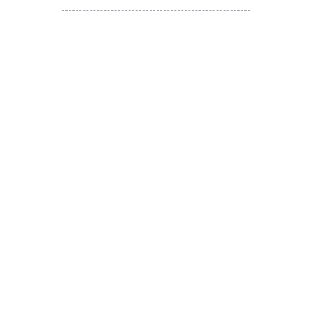
​囍悅薈 Smiley Gift Club
讚好香港 Like Hong Kong
扎西拉姆 ZHAXILAMU
著數情報 Jetso Magazine HK
付款 Payment
温馨提示：切勿向第3方付款。本站只有恆生戶口：
Likehongkong.com；切勿按入非本站發送釣魚連結！
WHATSAPP官方號
6887 5925
，只此一號，​慎防詐騙！
著數情報廣告查詢 Rate Card