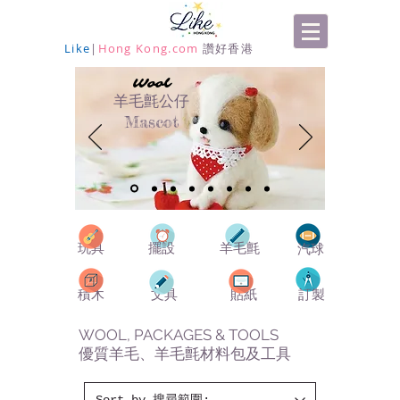
Like
|
Hong Kong.com
讚好香港
Wool
羊毛氈公仔
Mascot
玩具
擺設
羊毛氈
汽球
積木
文具
貼紙
訂製
WOOL, PACKAGES & TOOLS
優質羊毛、羊毛氈材料包及工具