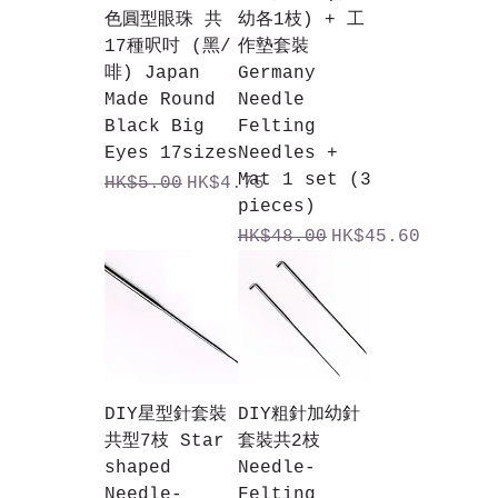
色圓型眼珠 共
幼各1枝) + 工
17種呎吋 (黑/
作墊套裝
啡) Japan
Germany
Made Round
Needle
Black Big
Felting
Eyes 17sizes
Needles +
Mat 1 set (3
一般價格
促銷價格
HK$5.00
HK$4.75
pieces)
一般價格
促銷價格
HK$48.00
HK$45.60
DIY星型針套裝
DIY粗針加幼針
共型7枝 Star
套裝共2枝
shaped
Needle-
Needle-
Felting