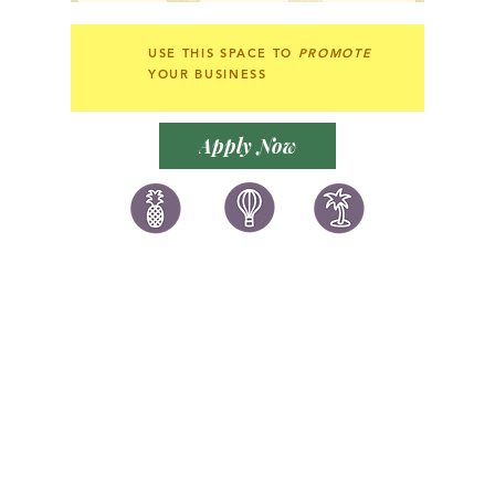
USE THIS SPACE TO
PROMOTE
YOUR BUSINESS
Apply Now
讚好香港
LIKEHONGKONG.COM
@ 囍悅薈 Smiley Gift Club
@ 著數情報 Jetso Magazine HK
We are here 24/7
​E:
likehongkong.com@gmail.com
likehongkong.org@gmail.com
WhatsApp:
(852) 6887 5925
(Offical Number)
JETSO Apps 著數情報
Apps