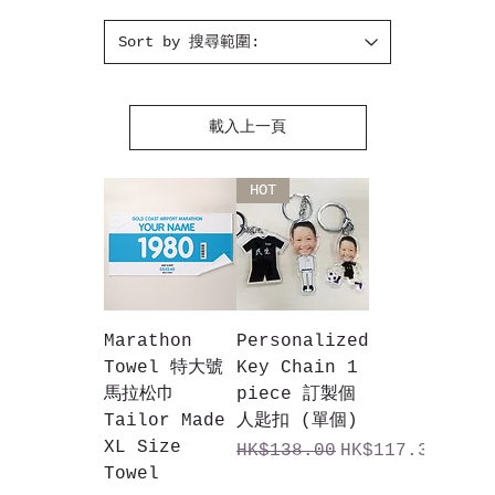
載入上一頁
HOT
Marathon
Personalized
Towel 特大號
Key Chain 1
馬拉松巾
piece 訂製個
Tailor Made
人匙扣 (單個)
XL Size
一般價格
促銷價格
HK$138.00
HK$117.30
Towel