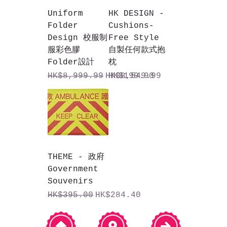
Uniform
HK DESIGN -
Folder
Cushions-
Design 校服制
Free Style
服彩色膠
自製任何款式抱
Folder設計
枕
一般價格
促銷價格
價格
HK$8,999.99
HK$8,549.99
HK$199.90
THEME - 政府
Government
Souvenirs
一般價格
促銷價格
HK$395.00
HK$284.40