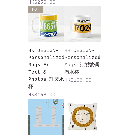
價格
HK$259.90
HOT
HK DESIGN-
HK DESIGN-
Personalized
Personalized
Mugs Free
Mugs 訂製號碼
Text &
布水杯
Photos 訂製水
價格
HK$168.00
杯
價格
HK$168.00