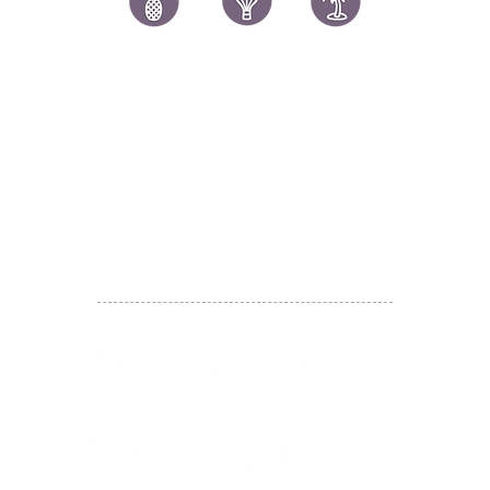
讚好香港
LIKEHONGKONG.COM
@ 囍悅薈 Smiley Gift Club
@ 著數情報 Jetso Magazine HK
We are here 24/7
​E:
likehongkong.com@gmail.com
likehongkong.org@gmail.com
WhatsApp:
(852) 6887 5925
(Offical Number)
JETSO Apps 著數情報
Apps
​囍悅薈 Smiley Gift Club
讚好香港 Like Hong Kong