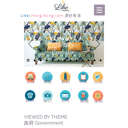
Like
|
Hong Kong.com
讚好香港
DIY
​訂製商品
Products
交通
學校
博彩
節日
情侶
政府
旅行
公司
寵物
運動
VIEWED BY THEME
政府 Government