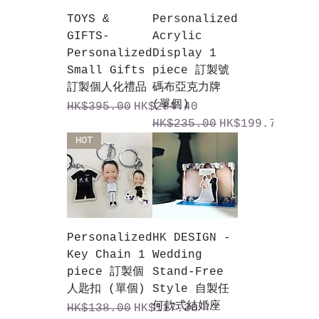
TOYS &
Personalized
GIFTS-
Acrylic
Personalized
Display 1
Small Gifts
piece 訂製號
訂製個人化禮品
碼布亞克力牌
(單個)
一般價格
促銷價格
HK$395.00
HK$284.40
一般價格
促銷價格
HK$235.00
HK$199.75
HOT
Personalized
HK DESIGN -
Key Chain 1
Wedding
piece 訂製個
Stand-Free
人匙扣 (單個)
Style 自製任
何款式結婚座
一般價格
促銷價格
HK$138.00
HK$117.30