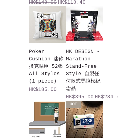
一般價格
促銷價格
HK$148.00
HK$118.40
Poker
HK DESIGN -
Cushion 迷你
Marathon
撲克咕臣 52張
Stand-Free
All Styles
Style 自製任
(1 piece)
何款式馬拉松紀
念品
價格
HK$185.00
一般價格
促銷價格
HK$395.00
HK$284.40
HOT