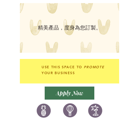
​精美產品，度身為您訂製。
USE THIS SPACE TO
PROMOTE
YOUR BUSINESS
Apply Now
讚好香港
LIKEHONGKONG.COM
@ 囍悅薈 Smiley Gift Club