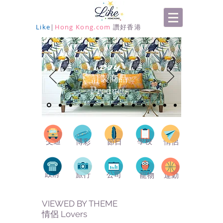
Like
|
Hong Kong.com
讚好香港
DIY
​訂製商品
Products
交通
學校
博彩
節日
情侶
政府
旅行
公司
寵物
運動
VIEWED BY THEME
情侶 Lovers