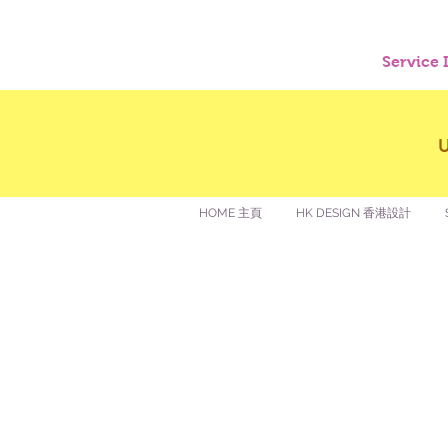
Service
HOME 主頁
HK DESIGN 香港設計
讚好香港
LIKEHONGKONG.COM
@ 囍悅薈 Smiley Gift Club
@ 著數情報 Jetso Magazine HK
We are here 24/7
​E:
likehongkong.com@gmail.com
likehongkong.org@gmail.com
WhatsApp: (852) 6887 5925 (Offical Number)
JETSO Apps 著數情報
Apps