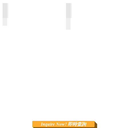
營銷商務 Marketing & Business
健康減肥 Health & Fitness
34
36
個
個
Inquire Now! 即時查詢