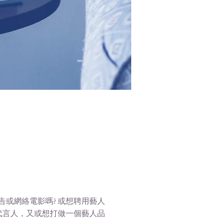
或網絡電影嗎? 或想聘用藝人
代言人，又或想打做一個藝人品