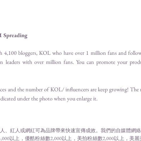
preading
h 4,100 bloggers, KOL who have over 1 million fans and follo
 leaders with over million fans. You can promote your prod
ources and the number of KOL/ influencers are keep growing! Th
ndicated under the photo when you enlarge it.
人、紅人或網紅可為品牌帶來快速宣傳成效。我們的自媒體網絡
,000以上，優酷粉絲數2,000以上，美拍粉絲數2,000以上，美麗美