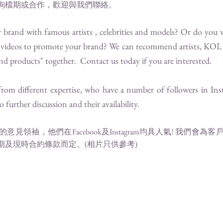
詢檔期或合作，歡迎與我們聯絡。
rand with famous artists , celebrities and models? Or do you 
al videos to promote your brand? We can recommend artists, KOL 
rand products" together. Contact us today if you are interested.
rom different expertise, who have a number of followers in Ins
 further discussion and their availability.
見領袖，他們在Facebook及Instagram均具人氣! 我們會
期及現時合約條款而定。(相片只供參考)