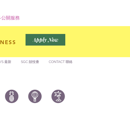
 更多公關服務
Apply Now
NESS
WS 最新
SGC 囍悅薈
CONTACT 聯絡
付款 Payment
温馨提示：切勿向第3方付款。本站只有恆生戶