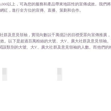
am粉絲數10,000以上，可為您的服務和產品帶來地區性的宣傳成效。
網紅，進行全方位的宣傳、直播、策劃和合作。
、廣大社群及意見領袖，實現向數以千萬億計的目標受眾向宣傳推廣
效。以下是超過百萬粉絲的大號、大V、廣大社群及意見領袖。
參閱該類別的大號、大V、廣大社群及意見領袖的人數。而他們的粉
服飾美容 Fashion & Beauty
情感時尚 Trend & Mood
41
202
個
個