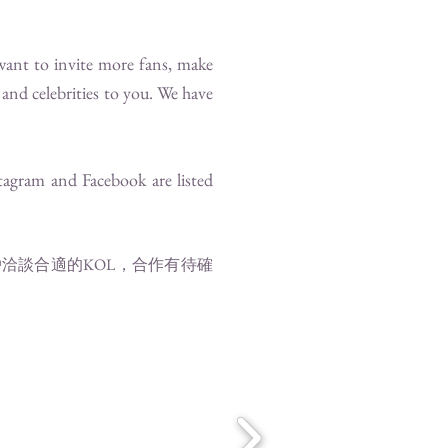
want to invite more fans, make
and celebrities to you. We have
tagram and Facebook are listed
為客戶洽談合適的KOL，合作有待確