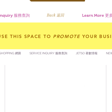
Back 返回
 Inquiry 服務查詢
Learn More
USE THIS SPACE TO
PROMOTE
YOUR BUSI
SHOPPING 網購
SERVICE INQUIRY 服務查詢
JETSO 著數情報
NE
​囍悅薈 Smiley Gift Club
讚好香港 Like Hong Kong
著數情報 Jetso Magazine HK