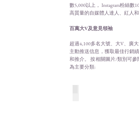
數5,000以上， Instagr
高質量的自媒體人達人、紅人和
百萬大V
及意見領袖
超過4,100多名大號、大V
主動推送信息，獲取最佳行銷績
和推介。 按相關圖片/類別可
為主要分類:
文學體育 Literature & Sport
49
個