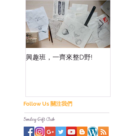
興趣班，一齊來整D野!
香港網
香港!
Follow Us 關注我們
Smiley Gift Club