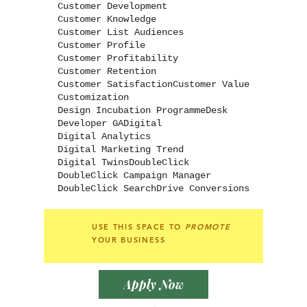
Customer Development
Customer Knowledge
Customer List Audiences
Customer Profile
Customer Profitability
Customer Retention
Customer Satisfaction
Customer Value
Customization
Design Incubation Programme
Desk
Developer GA
Digital
Digital Analytics
Digital Marketing Trend
Digital Twins
DoubleClick
DoubleClick Campaign Manager
DoubleClick Search
Drive Conversions
USE THIS SPACE TO
PROMOTE
YOUR BUSINESS
Apply Now