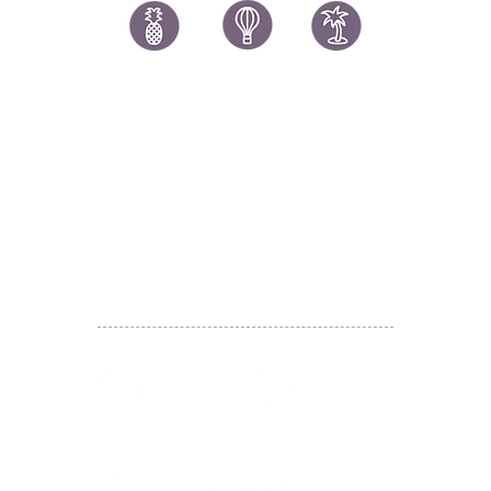
讚好香港
LIKEHONGKONG.COM
@ 囍悅薈 Smiley Gift Club
@ 著數情報 Jetso Magazine HK
We are here 24/7
​E:
likehongkong.com@gmail.com
likehongkong.org@gmail.com
WhatsApp:
(852) 6887 5925
(Offical Number)
JETSO Apps 著數情報
Apps
​囍悅薈 Smiley Gift Club
讚好香港 Like Hong Kong