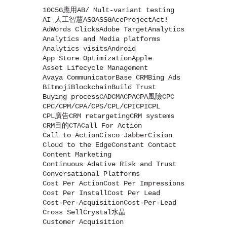
10C
5G應用
AB/ Mult-variant testing
AI 人工智慧
ASO
ASSG
AceProject
Act!
AdWords Clicks
Adobe Target
Analytics
Analytics and Media platforms
Analytics visits
Android
App Store Optimization
Apple
Asset Lifecycle Management
Avaya Communicator
Base CRM
Bing Ads
Bitmoji
Blockchain
Build Trust
Buying process
CAD
CMA
CPA
CPA風險
CPC
CPC/CPM/CPA/CPS/CPL/CPI
CPI
CPL
CPL廣告
CRM retargeting
CRM systems
CRM目的
CTA
Call For Action
Call to Action
Cisco Jabber
Cision
Cloud to the Edge
Constant Contact
Content Marketing
Continuous Adative Risk and Trust
Conversational Platforms
Cost Per Action
Cost Per Impressions
Cost Per Install
Cost Per Lead
Cost-Per-Acquisition
Cost-Per-Lead
Cross Sell
Crystal水晶
Customer Acquisition