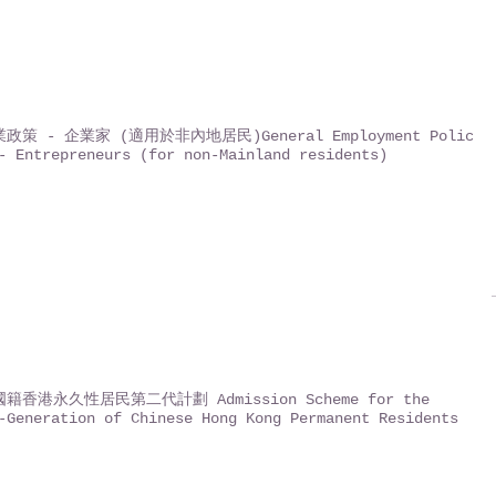
政策 - 企業家 (適用於非內地居民)General Employment Policy
- Entrepreneurs (for non-Mainland residents)
籍香港永久性居民第二代計劃 Admission Scheme for the
-Generation of Chinese Hong Kong Permanent Residents