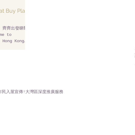
Buy Play
.com 齊齊出發睇野~
e to
 Hong Kong
hongkong​...
市民入屋宣傳!大灣區深度推廣服務