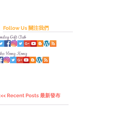
Follow Us 關注我們
miley Gift Club
ike Hong Kong
<<< Recent Posts 最新發布