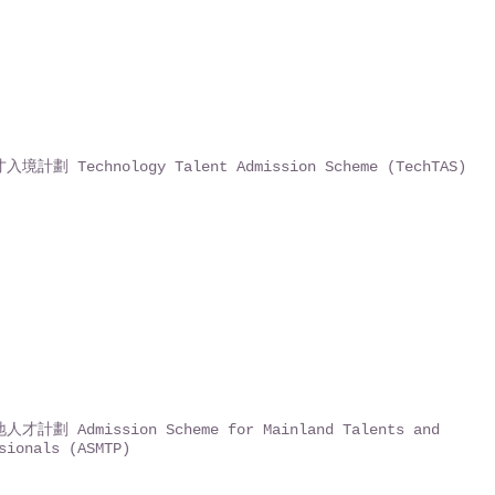
境計劃 Technology Talent Admission Scheme (TechTAS)
才計劃 Admission Scheme for Mainland Talents and
sionals (ASMTP)