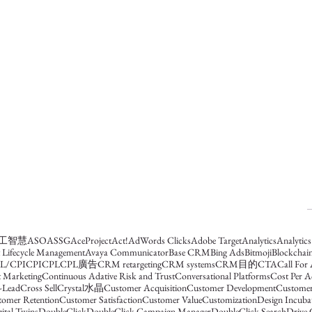
人工智慧
ASO
ASSG
AceProject
Act!
AdWords Clicks
Adobe Target
Analytics
Analytic
t Lifecycle Management
Avaya Communicator
Base CRM
Bing Ads
Bitmoji
Blockchai
L/CPI
CPI
CPL
CPL廣告
CRM retargeting
CRM systems
CRM目的
CTA
Call For
 Marketing
Continuous Adative Risk and Trust
Conversational Platforms
Cost Per A
-Lead
Cross Sell
Crystal水晶
Customer Acquisition
Customer Development
Customer
tomer Retention
Customer Satisfaction
Customer Value
Customization
Design Incub
ital Twins
DoubleClick
DoubleClick Campaign Manager
DoubleClick Search
Drive 