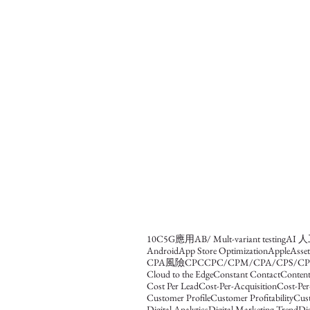
10C
5G應用
AB/ Mult-variant testing
AI 
Android
App Store Optimization
Apple
Asse
CPA風險
CPC
CPC/CPM/CPA/CPS/CP
Cloud to the Edge
Constant Contact
Content
Cost Per Lead
Cost-Per-Acquisition
Cost-Per
Customer Profile
Customer Profitability
Cus
Digital Analytics
Digital Marketing Trend
Dig