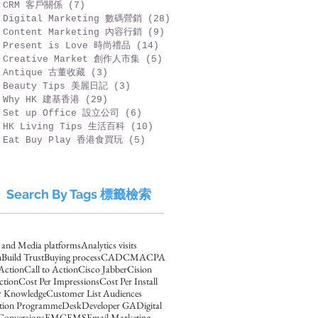
CRM 客戶關係
(7)
7 篇文章
Digital Marketing 數碼營銷
(28)
28 篇文章
Content Marketing 內容行銷
(9)
9 篇文章
Present is Love 時尚禮品
(14)
14 篇文章
Creative Market 創作人市集
(5)
5 篇文章
Antique 古董收藏
(3)
3 篇文章
Beauty Tips 美麗日記
(3)
3 篇文章
Why HK 建基香港
(29)
29 篇文章
Set up Office 設立公司
(6)
6 篇文章
HK Living Tips 生活百科
(10)
10 篇文章
Eat Buy Play 香港食買玩
(5)
5 篇文章
Search By Tags 標籤檢索
s and Media platforms
Analytics visits
n
Build Trust
Buying process
CAD
CMA
CPA
 Action
Call to Action
Cisco Jabber
Cision
ction
Cost Per Impressions
Cost Per Install
 Knowledge
Customer List Audiences
ation Programme
Desk
Developer GA
Digital
Conversions
EMC
EMS
Email Marketing