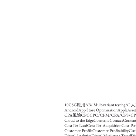
10C
5G應用
AB/ Mult-variant testing
AI 
Android
App Store Optimization
Apple
Asse
CPA風險
CPC
CPC/CPM/CPA/CPS/CP
Cloud to the Edge
Constant Contact
Content
Cost Per Lead
Cost-Per-Acquisition
Cost-Per
Customer Profile
Customer Profitability
Cus
Digital Analytics
Digital Marketing Trend
Dig