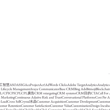
人工智慧
ASO
ASSG
AceProject
Act!
AdWords Clicks
Adobe Target
Analytics
Analytic
t Lifecycle Management
Avaya Communicator
Base CRM
Bing Ads
Bitmoji
Blockchai
L/CPI
CPI
CPL
CPL廣告
CRM retargeting
CRM systems
CRM目的
CTA
Call For
 Marketing
Continuous Adative Risk and Trust
Conversational Platforms
Cost Per A
-Lead
Cross Sell
Crystal水晶
Customer Acquisition
Customer Development
Customer
tomer Retention
Customer Satisfaction
Customer Value
Customization
Design Incub
ital Twins
DoubleClick
DoubleClick Campaign Manager
DoubleClick Search
Drive 