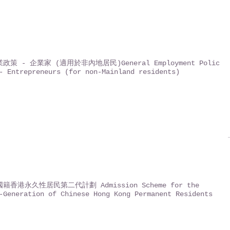
政策 - 企業家 (適用於非內地居民)General Employment Policy
- Entrepreneurs (for non-Mainland residents)
籍香港永久性居民第二代計劃 Admission Scheme for the
-Generation of Chinese Hong Kong Permanent Residents