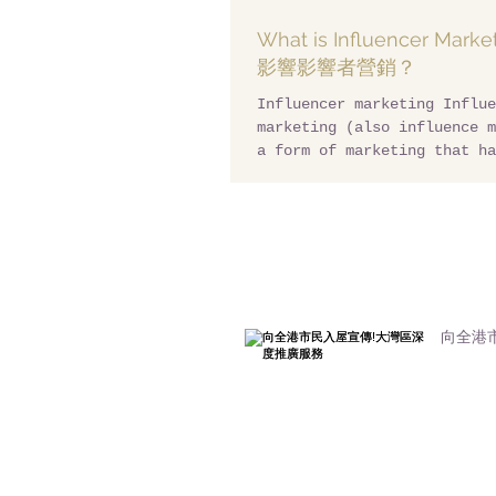
What is Influencer Mar
影響影響者營銷？
Influencer marketing Influe
marketing (also influence m
a form of marketing that ha
from a variety of practices
向全港