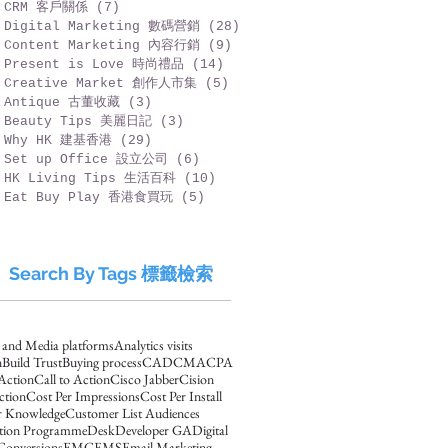
CRM 客戶關係
(7)
7 篇文章
Digital Marketing 數碼營銷
(28)
28 篇文章
Content Marketing 內容行銷
(9)
9 篇文章
Present is Love 時尚禮品
(14)
14 篇文章
Creative Market 創作人市集
(5)
5 篇文章
Antique 古董收藏
(3)
3 篇文章
Beauty Tips 美麗日記
(3)
3 篇文章
Why HK 建基香港
(29)
29 篇文章
Set up Office 設立公司
(6)
6 篇文章
HK Living Tips 生活百科
(10)
10 篇文章
Eat Buy Play 香港食買玩
(5)
5 篇文章
Search By Tags 標籤檢索
s and Media platforms
Analytics visits
n
Build Trust
Buying process
CAD
CMA
CPA
 Action
Call to Action
Cisco Jabber
Cision
ction
Cost Per Impressions
Cost Per Install
 Knowledge
Customer List Audiences
ation Programme
Desk
Developer GA
Digital
Conversions
EMC
EMS
Email Marketing