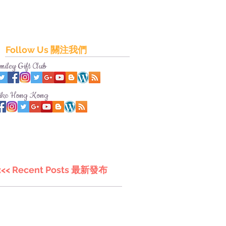
Follow Us 關注我們
miley Gift Club
ike Hong Kong
<<< Recent Posts 最新發布