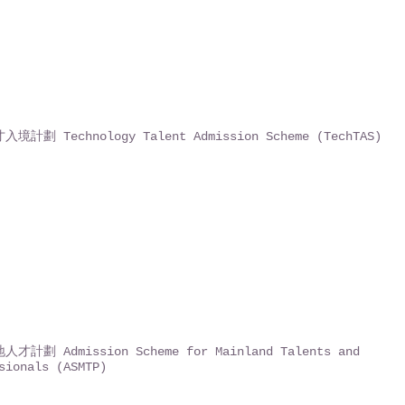
境計劃 Technology Talent Admission Scheme (TechTAS)
才計劃 Admission Scheme for Mainland Talents and
sionals (ASMTP)