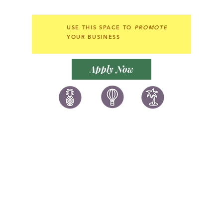
USE THIS SPACE TO
PROMOTE
YOUR BUSINESS
Apply Now
讚好香港
LIKEHONGKONG.COM
@ 囍悅薈 Smiley Gift Club
@ 著數情報 Jetso Magazine HK
We are here 24/7
​E:
likehongkong.com@gmail.com
likehongkong.org@gmail.com
WhatsApp:
(852) 6887 5925
(Offical Number)