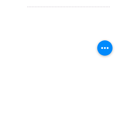
JETSO Apps 著數情報
Apps
​囍悅薈 Smiley Gift Club
讚好香港 Like Hong Kong
扎西拉姆 ZHAXILAMU
著數情報 Jetso Magazine HK
付款 Payment
温馨提示：切勿向第3方付款。本站只有恆生戶口：
Likehongkong.com；切勿按入非本站發送釣魚連結！