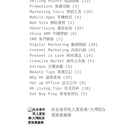
By Categories 分類檢索
Fans Management 粉絲管理
(6)
6 篇文章
Social Media 社交媒體
(29)
29 篇文章
Selling Points 福袋開倉
(13)
13 篇文章
Promotions 推廣活動
(5)
5 篇文章
Marketing Tools 營銷工具
(20)
20 篇文章
Mobile Apps 手機程式
(6)
6 篇文章
Web Site 網站運營
(2)
2 篇文章
Advertising 廣告投放
(20)
20 篇文章
China SMM 中國營銷
(9)
9 篇文章
CRM 客戶關係
(7)
7 篇文章
Digital Marketing 數碼營銷
(28)
28 篇文章
Content Marketing 內容行銷
(9)
9 篇文章
Present is Love 時尚禮品
(14)
14 篇文章
Creative Market 創作人市集
(5)
5 篇文章
Antique 古董收藏
(3)
3 篇文章
Beauty Tips 美麗日記
(3)
3 篇文章
Why HK 建基香港
(29)
29 篇文章
Set up Office 設立公司
(6)
6 篇文章
HK Living Tips 生活百科
(10)
10 篇文章
Eat Buy Play 香港食買玩
(5)
5 篇文章