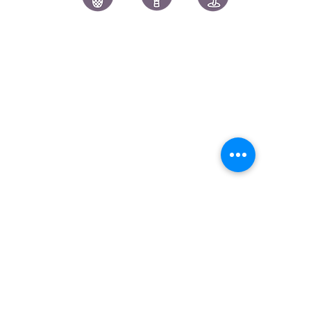
Apply Now
讚好香港
LIKEHONGKONG.COM
@ 囍悅薈 Smiley Gift Club
@ 著數情報 Jetso Magazine HK
We are here 24/7
​E:
likehongkong.com@gmail.com
likehongkong.org@gmail.com
WhatsApp:
(852) 6887 5925
(Offical Number)
JETSO Apps 著數情報
Apps
​囍悅薈 Smiley Gift Club