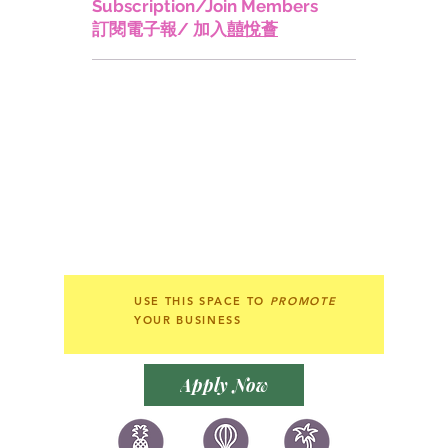
Subscription/Join Members
訂閱電子報/ 加入
囍悅薈
USE THIS SPACE TO
PROMOTE
YOUR BUSINESS