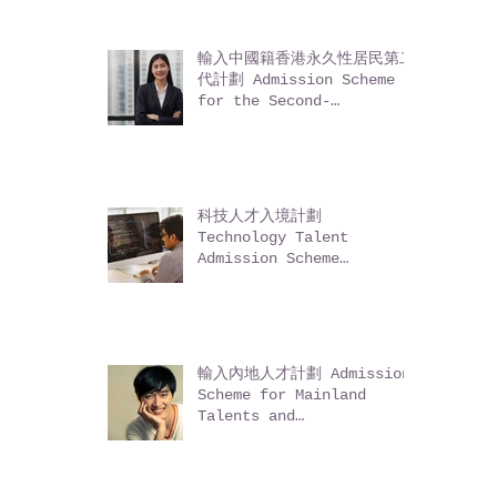
一般就業政策 - 企業家 (適用
於非內地居民)General
Employment Policy (GEP)
- Entrepreneurs (for
non-Mainland residents)
輸入中國籍香港永久性居民第二
代計劃 Admission Scheme
for the Second-
Generation of Chinese
Hong Kong Permanent
Residents (ASSG)
科技人才入境計劃
Technology Talent
Admission Scheme
(TechTAS)
輸入內地人才計劃 Admission
Scheme for Mainland