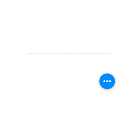
@ 囍悅薈 Smiley Gift Club
@ 著數情報 Jetso Magazine HK
We are here 24/7
​E:
likehongkong.com@gmail.com
likehongkong.org@gmail.com
WhatsApp:
(852) 6887 5925
(Offical Number)
JETSO Apps 著數情報
Apps
​囍悅薈 Smiley Gift Club
讚好香港 Like Hong Kong
扎西拉姆 ZHAXILAMU