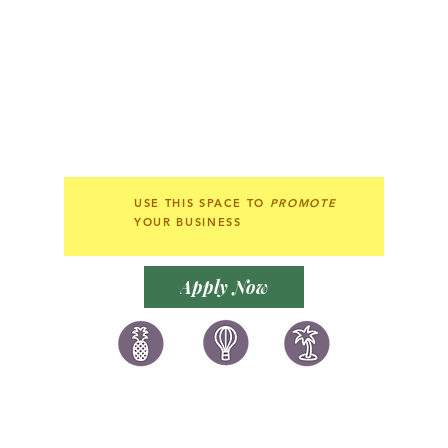
USE THIS SPACE TO
PROMOTE
YOUR BUSINESS
Apply Now
讚好香港
LIKEHONGKONG.COM