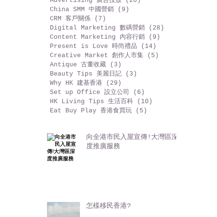
Mobile Apps 手機程式
(6)
6 篇文章
Web Site 網站運營
(2)
2 篇文章
Advertising 廣告投放
(20)
20 篇文章
China SMM 中國營銷
(9)
9 篇文章
CRM 客戶關係
(7)
7 篇文章
Digital Marketing 數碼營銷
(28)
28 篇文章
Content Marketing 內容行銷
(9)
9 篇文章
Present is Love 時尚禮品
(14)
14 篇文章
Creative Market 創作人市集
(5)
5 篇文章
Antique 古董收藏
(3)
3 篇文章
Beauty Tips 美麗日記
(3)
3 篇文章
Why HK 建基香港
(29)
29 篇文章
Set up Office 設立公司
(6)
6 篇文章
HK Living Tips 生活百科
(10)
10 篇文章
Eat Buy Play 香港食買玩
(5)
5 篇文章
向全港市民入屋宣傳!大灣區深
度推廣服務