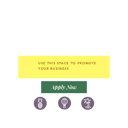
Subscription/Join Members
訂閱電子報/ 加入
囍悅薈
USE THIS SPACE TO
PROMOTE
YOUR BUSINESS
Apply Now