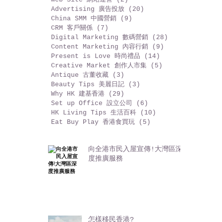
Social Media 社交媒體
(29)
29 篇文章
Selling Points 福袋開倉
(13)
13 篇文章
Promotions 推廣活動
(5)
5 篇文章
Marketing Tools 營銷工具
(20)
20 篇文章
Mobile Apps 手機程式
(6)
6 篇文章
Web Site 網站運營
(2)
2 篇文章
Advertising 廣告投放
(20)
20 篇文章
China SMM 中國營銷
(9)
9 篇文章
CRM 客戶關係
(7)
7 篇文章
Digital Marketing 數碼營銷
(28)
28 篇文章
Content Marketing 內容行銷
(9)
9 篇文章
Present is Love 時尚禮品
(14)
14 篇文章
Creative Market 創作人市集
(5)
5 篇文章
Antique 古董收藏
(3)
3 篇文章
Beauty Tips 美麗日記
(3)
3 篇文章
Why HK 建基香港
(29)
29 篇文章
Set up Office 設立公司
(6)
6 篇文章
HK Living Tips 生活百科
(10)
10 篇文章
Eat Buy Play 香港食買玩
(5)
5 篇文章
向全港市民入屋宣傳!大灣區深
度推廣服務