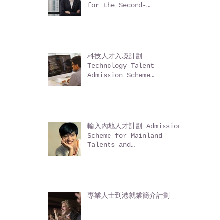
non-Mainland residents)
輸入中國籍香港永久性居民第二
代計劃 Admission Scheme
for the Second-
Generation of Chinese
Hong Kong Permanent
Residents (ASSG)
科技人才入境計劃
Technology Talent
Admission Scheme
(TechTAS)
輸入內地人才計劃 Admission
Scheme for Mainland
Talents and
Professionals (ASMTP)