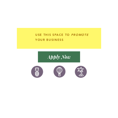
USE THIS SPACE TO
PROMOTE
YOUR BUSINESS
Apply Now
讚好香港
LIKEHONGKONG.COM
@ 囍悅薈 Smiley Gift Club
@ 著數情報 Jetso Magazine HK
We are here 24/7