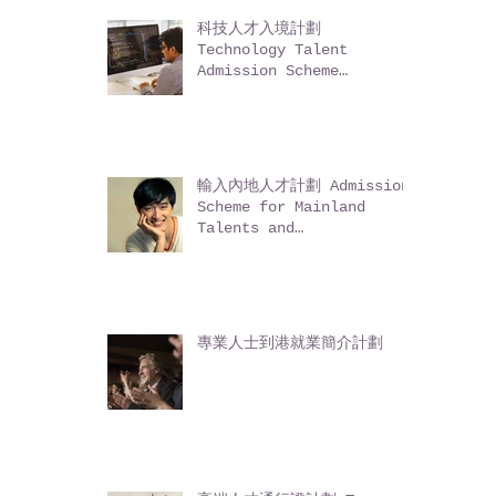
Hong Kong Permanent
Residents (ASSG)
科技人才入境計劃
Technology Talent
Admission Scheme
(TechTAS)
輸入內地人才計劃 Admission
Scheme for Mainland
Talents and
Professionals (ASMTP)
專業人士到港就業簡介計劃