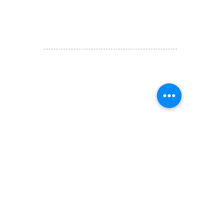
​E:
likehongkong.com@gmail.com
likehongkong.org@gmail.com
WhatsApp:
(852) 6887 5925
(Offical Number)
JETSO Apps 著數情報
Apps
​囍悅薈 Smiley Gift Club
讚好香港 Like Hong Kong
扎西拉姆 ZHAXILAMU
著數情報 Jetso Magazine HK