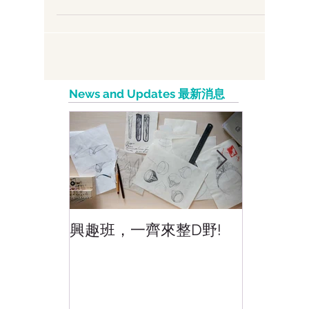
名
Content marketing is essential for
social media optimization. Google and
social media platforms like Facebook,
Google+ and Instagram...
News and Updates 最新消息
興趣班，一齊來整D野!
香港網上