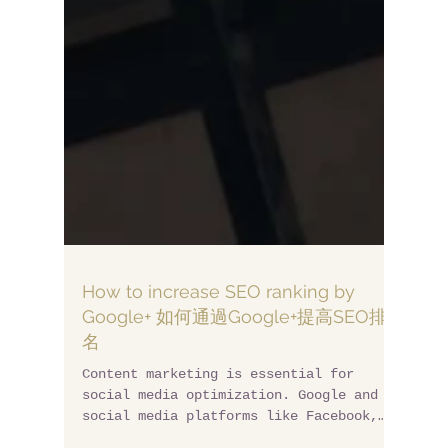
How to increase SEO ranking by
Google+ 如何通過Google+提高SEO排