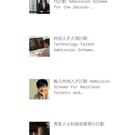
輸入中國籍香港永久性居民第二
代計劃 Admission Scheme
for the Second-
Generation of Chinese
Hong Kong Permanent
Residents (ASSG)
科技人才入境計劃
Technology Talent
Admission Scheme
(TechTAS)
輸入內地人才計劃 Admission
Scheme for Mainland
Talents and
Professionals (ASMTP)