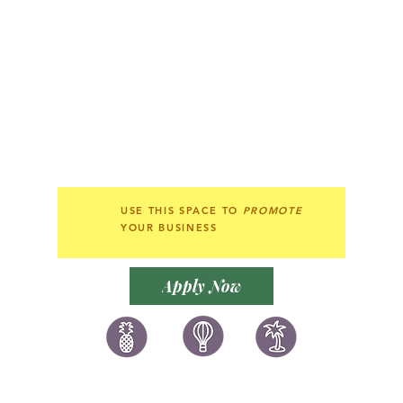
訂閱電子報/ 加入
囍悅薈
USE THIS SPACE TO
PROMOTE
YOUR BUSINESS
Apply Now