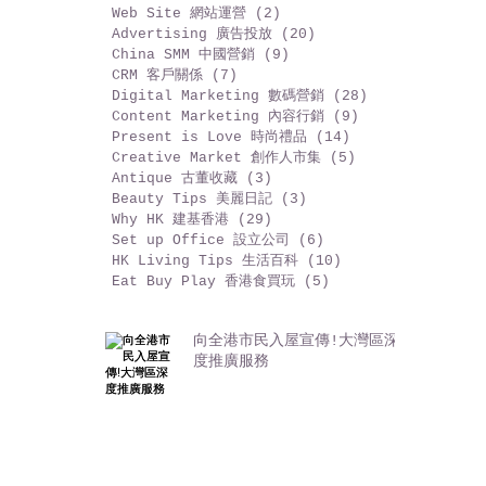
Promotions 推廣活動
(5)
5 篇文章
Marketing Tools 營銷工具
(20)
20 篇文章
Mobile Apps 手機程式
(6)
6 篇文章
Web Site 網站運營
(2)
2 篇文章
Advertising 廣告投放
(20)
20 篇文章
China SMM 中國營銷
(9)
9 篇文章
CRM 客戶關係
(7)
7 篇文章
Digital Marketing 數碼營銷
(28)
28 篇文章
Content Marketing 內容行銷
(9)
9 篇文章
Present is Love 時尚禮品
(14)
14 篇文章
Creative Market 創作人市集
(5)
5 篇文章
Antique 古董收藏
(3)
3 篇文章
Beauty Tips 美麗日記
(3)
3 篇文章
Why HK 建基香港
(29)
29 篇文章
Set up Office 設立公司
(6)
6 篇文章
HK Living Tips 生活百科
(10)
10 篇文章
Eat Buy Play 香港食買玩
(5)
5 篇文章
向全港市民入屋宣傳!大灣區深
度推廣服務