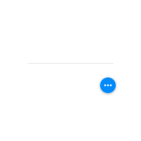
讚好香港
LIKEHONGKONG.COM
@ 囍悅薈 Smiley Gift Club
@ 著數情報 Jetso Magazine HK
We are here 24/7
​E:
likehongkong.com@gmail.com
likehongkong.org@gmail.com
WhatsApp:
(852) 6887 5925
(Offical Number)
JETSO Apps 著數情報
Apps
​囍悅薈 Smiley Gift Club
讚好香港 Like Hong Kong
扎西拉姆 ZHAXILAMU