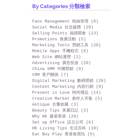
Archive 昔日文章
By Categories 分類檢索
Fans Management 粉絲管理
(6)
6 篇文章
Social Media 社交媒體
(29)
29 篇文章
Selling Points 福袋開倉
(13)
13 篇文章
Promotions 推廣活動
(5)
5 篇文章
Marketing Tools 營銷工具
(20)
20 篇文章
Mobile Apps 手機程式
(6)
6 篇文章
Web Site 網站運營
(2)
2 篇文章
Advertising 廣告投放
(20)
20 篇文章
China SMM 中國營銷
(9)
9 篇文章
CRM 客戶關係
(7)
7 篇文章
Digital Marketing 數碼營銷
(28)
28 篇文章
Content Marketing 內容行銷
(9)
9 篇文章
Present is Love 時尚禮品
(14)
14 篇文章
Creative Market 創作人市集
(5)
5 篇文章
Antique 古董收藏
(3)
3 篇文章
Beauty Tips 美麗日記
(3)
3 篇文章
Why HK 建基香港
(29)
29 篇文章
Set up Office 設立公司
(6)
6 篇文章