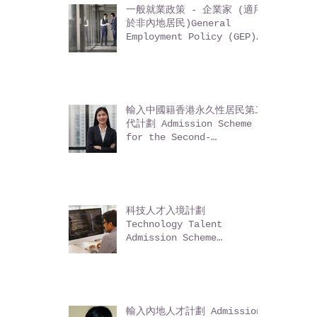
一般就業政策 - 企業家 (適用
於非內地居民)General
Employment Policy (GEP)
- Entrepreneurs (for
non-Mainland residents)
輸入中國籍香港永久性居民第二
代計劃 Admission Scheme
for the Second-
Generation of Chinese
Hong Kong Permanent
Residents (ASSG)
科技人才入境計劃
Technology Talent
Admission Scheme
(TechTAS)