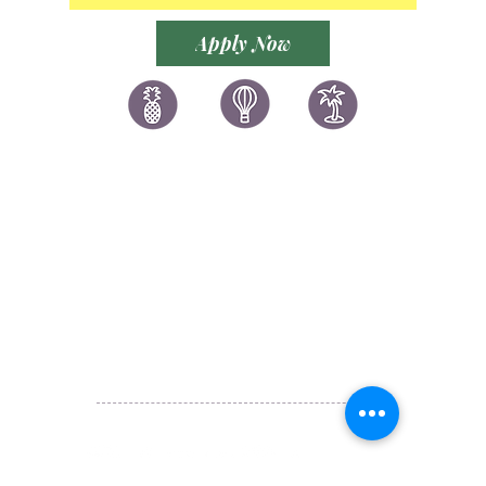
YOUR BUSINESS
Apply Now
讚好香港
LIKEHONGKONG.COM
@ 囍悅薈 Smiley Gift Club
@ 著數情報 Jetso Magazine HK
We are here 24/7
​E:
likehongkong.com@gmail.com
likehongkong.org@gmail.com
WhatsApp:
(852) 6887 5925
(Offical Number)
JETSO Apps 著數情報
Apps
​囍悅薈 Smiley Gift Club