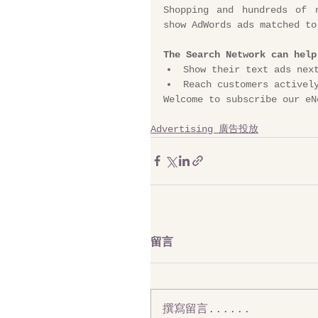
Shopping and hundreds of n
show AdWords ads matched to
The Search Network can help
Show their text ads nex
Reach customers activel
Welcome to subscribe our eN
Advertising 廣告投放
留言
撰寫留言......