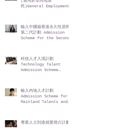
(適用於非內地居
民)General Employment
Policy (GEP) -
Entrepreneurs (for
non-Mainland
輸入中國籍香港永久性居民
residents)
第二代計劃 Admission
Scheme for the Second-
Generation of Chinese
Hong Kong Permanent
Residents (ASSG)
科技人才入境計劃
Technology Talent
Admission Scheme
(TechTAS)
輸入內地人才計劃
Admission Scheme for
Mainland Talents and
Professionals (ASMTP)
專業人士到港就業簡介計劃