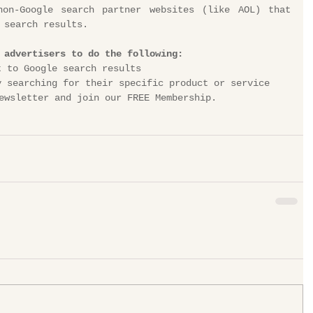
on-Google search partner websites (like AOL) that 
 search results.
 advertisers to do the following:
t to Google search results
y searching for their specific product or service
ewsletter and join our 
FREE Membership
. 