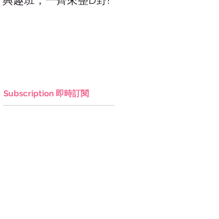
興趣班，一齊來整D野!
香港網上市集，年宵，
讚好香港!
Subscription 即時訂閱