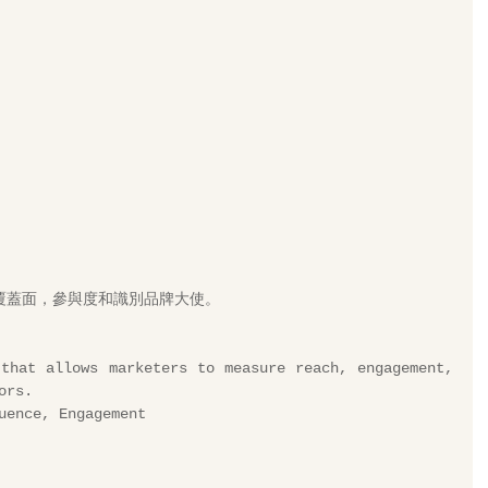
覆蓋面，參與度和識別品牌大使。
that allows marketers to measure reach, engagement, 
ors.
uence, Engagement