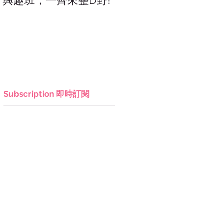
興趣班，一齊來整D野!
香港網上市集，年宵，
讚好香港!
Subscription 即時訂閱