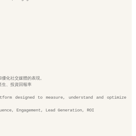
和優化社交媒體的表現。 
產生、投資回報率 
tform designed to measure, understand and optimize 
uence, Engagement, Lead Generation, ROI