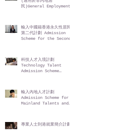
(適用於非內地居
民)General Employment
Policy (GEP) -
Entrepreneurs (for
non-Mainland
輸入中國籍香港永久性居民
residents)
第二代計劃 Admission
Scheme for the Second-
Generation of Chinese
Hong Kong Permanent
Residents (ASSG)
科技人才入境計劃
Technology Talent
Admission Scheme
(TechTAS)
輸入內地人才計劃
Admission Scheme for
Mainland Talents and
Professionals (ASMTP)
專業人士到港就業簡介計劃