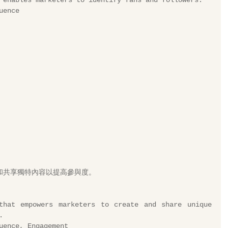
 enables marketers to identify fans and followers.
uence
和共享獨特內容以提高參與度。 
that empowers marketers to create and share unique 
.
uence, Engagement