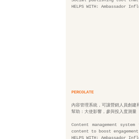
Social publishing tool that
HELPS WITH: Ambassador Infl
PERCOLATE
內容管理系統，可讓營銷人員創建
幫助：大使影響，參與投入度測量 
Content management system 
content to boost engagement
HELPS WITH: Ambassador Infl