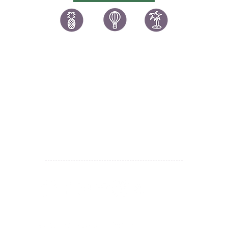
讚好香港
LIKEHONGKONG.COM
@ 囍悅薈 Smiley Gift Club
@ 著數情報 Jetso Magazine HK
We are here 24/7
​E:
likehongkong.com@gmail.com
likehongkong.org@gmail.com
WhatsApp:
(852) 6887 5925
(Offical Number)
JETSO Apps 著數情報
Apps
​囍悅薈 Smiley Gift Club
讚好香港 Like Hong Kong