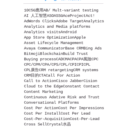
10C
5G應用
AB/ Mult-variant testing
AI 人工智慧
ASO
ASSG
AceProject
Act!
AdWords Clicks
Adobe Target
Analytics
Analytics and Media platforms
Analytics visits
Android
App Store Optimization
Apple
Asset Lifecycle Management
Avaya Communicator
Base CRM
Bing Ads
Bitmoji
Blockchain
Build Trust
Buying process
CAD
CMA
CPA
CPA風險
CPC
CPC/CPM/CPA/CPS/CPL/CPI
CPI
CPL
CPL廣告
CRM retargeting
CRM systems
CRM目的
CTA
Call For Action
Call to Action
Cisco Jabber
Cision
Cloud to the Edge
Constant Contact
Content Marketing
Continuous Adative Risk and Trust
Conversational Platforms
Cost Per Action
Cost Per Impressions
Cost Per Install
Cost Per Lead
Cost-Per-Acquisition
Cost-Per-Lead
Cross Sell
Crystal水晶