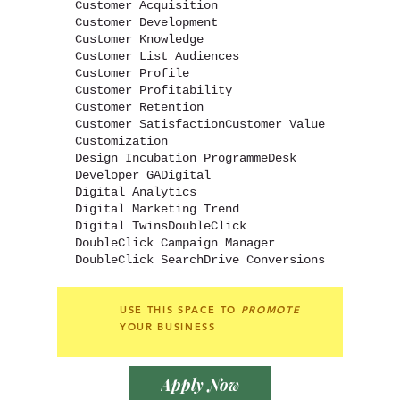
Customer Acquisition
Customer Development
Customer Knowledge
Customer List Audiences
Customer Profile
Customer Profitability
Customer Retention
Customer Satisfaction
Customer Value
Customization
Design Incubation Programme
Desk
Developer GA
Digital
Digital Analytics
Digital Marketing Trend
Digital Twins
DoubleClick
DoubleClick Campaign Manager
DoubleClick Search
Drive Conversions
USE THIS SPACE TO
PROMOTE
YOUR BUSINESS
Apply Now