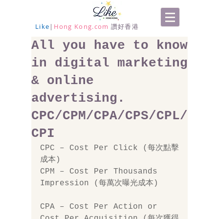
Like
|
Hong Kong.com
讚好香港
All you have to know
in digital marketing
& online
advertising.
CPC/CPM/CPA/CPS/CPL/
CPI
CPC – Cost Per Click (每次點擊
成本) 
CPM – Cost Per Thousands 
Impression (每萬次曝光成本) 
CPA – Cost Per Action or 
Cost Per Acquisition (每次獲得