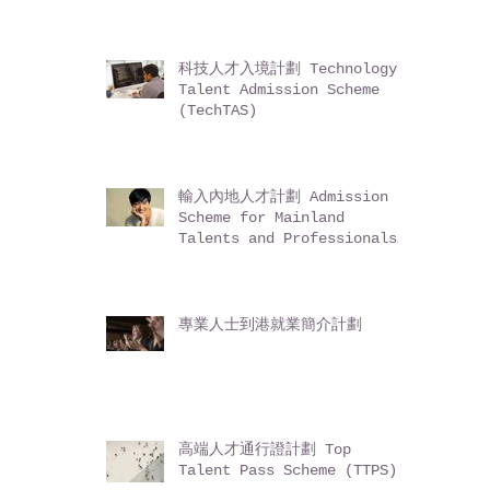
Chinese Hong Kong
Permanent Residents (ASSG)
科技人才入境計劃 Technology
Talent Admission Scheme
(TechTAS)
輸入內地人才計劃 Admission
Scheme for Mainland
Talents and Professionals
(ASMTP)
專業人士到港就業簡介計劃
高端人才通行證計劃 Top
Talent Pass Scheme (TTPS)