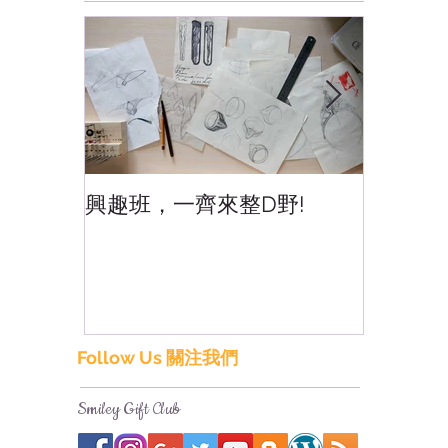
興趣班，一齊來整D野!
香港網
香港!
Follow Us 關注我們
Smiley Gift Club