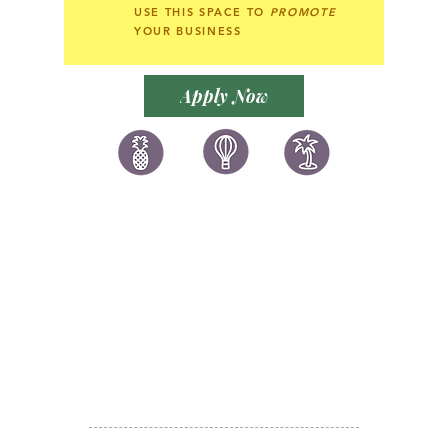
USE THIS SPACE TO
PROMOTE
YOUR BUSINESS
Apply Now
讚好香港
LIKEHONGKONG.COM
@ 囍悅薈 Smiley Gift Club
@ 著數情報 Jetso Magazine HK
We are here 24/7
​E:
likehongkong.com@gmail.com
likehongkong.org@gmail.com
WhatsApp:
(852) 6887 5925
(Offical Number)
JETSO Apps 著數情報
Apps