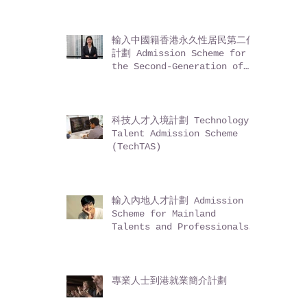
Mainland residents)
輸入中國籍香港永久性居民第二代
計劃 Admission Scheme for
the Second-Generation of
Chinese Hong Kong
Permanent Residents (ASSG)
科技人才入境計劃 Technology
Talent Admission Scheme
(TechTAS)
輸入內地人才計劃 Admission
Scheme for Mainland
Talents and Professionals
(ASMTP)
專業人士到港就業簡介計劃