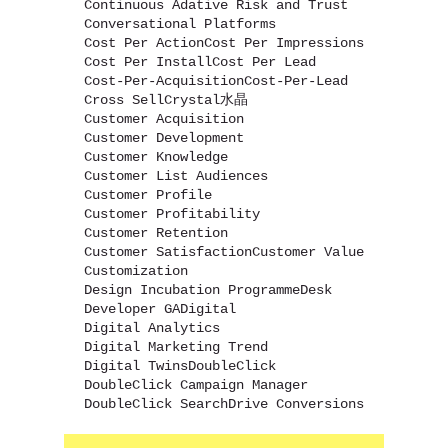
Continuous Adative Risk and Trust
Conversational Platforms
Cost Per Action
Cost Per Impressions
Cost Per Install
Cost Per Lead
Cost-Per-Acquisition
Cost-Per-Lead
Cross Sell
Crystal水晶
Customer Acquisition
Customer Development
Customer Knowledge
Customer List Audiences
Customer Profile
Customer Profitability
Customer Retention
Customer Satisfaction
Customer Value
Customization
Design Incubation Programme
Desk
Developer GA
Digital
Digital Analytics
Digital Marketing Trend
Digital Twins
DoubleClick
DoubleClick Campaign Manager
DoubleClick Search
Drive Conversions