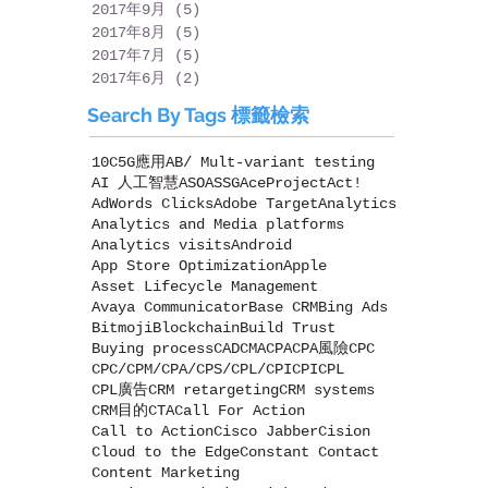
2017年9月
(5)
5 篇文章
2017年8月
(5)
5 篇文章
2017年7月
(5)
5 篇文章
2017年6月
(2)
2 篇文章
Search By Tags 標籤檢索
10C
5G應用
AB/ Mult-variant testing
AI 人工智慧
ASO
ASSG
AceProject
Act!
AdWords Clicks
Adobe Target
Analytics
Analytics and Media platforms
Analytics visits
Android
App Store Optimization
Apple
Asset Lifecycle Management
Avaya Communicator
Base CRM
Bing Ads
Bitmoji
Blockchain
Build Trust
Buying process
CAD
CMA
CPA
CPA風險
CPC
CPC/CPM/CPA/CPS/CPL/CPI
CPI
CPL
CPL廣告
CRM retargeting
CRM systems
CRM目的
CTA
Call For Action
Call to Action
Cisco Jabber
Cision
Cloud to the Edge
Constant Contact
Content Marketing