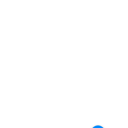
​囍悅薈 Smiley Gift Club
讚好香港 Like Hong Kong
扎西拉姆 ZHAXILAMU
著數情報 Jetso Magazine HK
付款 Payment
温馨提示：切勿向第3方付款。本站只有恆生戶口：
Likehongkong.com；切勿按入非本站發送釣魚連結！
WHATSAPP官方號
6887 5925
，只此一號，​慎防詐騙！
著數情報廣告查詢 Rate Card
© All rights reserved. 版權所有
版權與商標
|
個人資料（私隱）政策
|
免責聲明