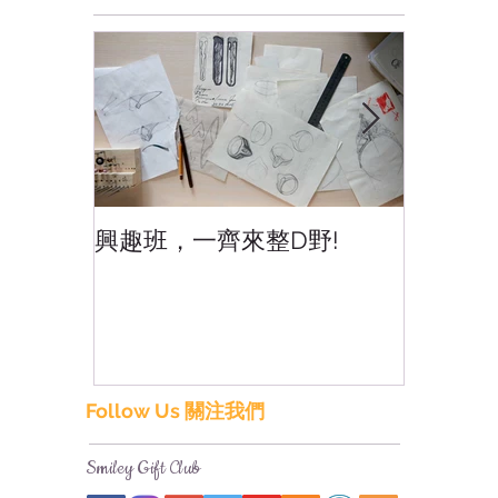
興趣班，一齊來整D野!
香港網
香港!
Follow Us 關注我們
Smiley Gift Club