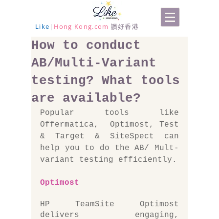
Like
|
Hong Kong.com
讚好香港
How to conduct
AB/Multi-Variant
testing? What tools
are available?
Popular tools like 
Offermatica,  Optimost, Test 
& Target & SiteSpect can 
help you to do the AB/ Mult-
variant testing efficiently. 
Optimost
HP TeamSite Optimost 
delivers engaging, 