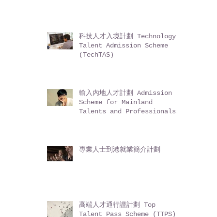
Chinese Hong Kong
Permanent Residents (ASSG)
科技人才入境計劃 Technology
Talent Admission Scheme
(TechTAS)
輸入內地人才計劃 Admission
Scheme for Mainland
Talents and Professionals
(ASMTP)
專業人士到港就業簡介計劃
高端人才通行證計劃 Top
Talent Pass Scheme (TTPS)