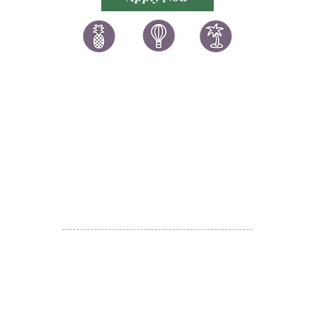
讚好香港
LIKEHONGKONG.COM
@ 囍悅薈 Smiley Gift Club
@ 著數情報 Jetso Magazine HK
We are here 24/7
​E:
likehongkong.com@gmail.com
likehongkong.org@gmail.com
WhatsApp:
(852) 6887 5925
(Offical Number)
JETSO Apps 著數情報
Apps
​囍悅薈 Smiley Gift Club
讚好香港 Like Hong Kong