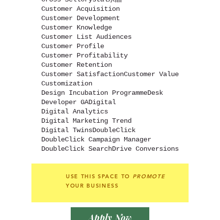
Customer Acquisition
Customer Development
Customer Knowledge
Customer List Audiences
Customer Profile
Customer Profitability
Customer Retention
Customer Satisfaction
Customer Value
Customization
Design Incubation Programme
Desk
Developer GA
Digital
Digital Analytics
Digital Marketing Trend
Digital Twins
DoubleClick
DoubleClick Campaign Manager
DoubleClick Search
Drive Conversions
USE THIS SPACE TO
PROMOTE
YOUR BUSINESS
Apply Now