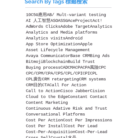
Search By Tags 標籤檢索
10C
5G應用
AB/ Mult-variant testing
AI 人工智慧
ASO
ASSG
AceProject
Act!
AdWords Clicks
Adobe Target
Analytics
Analytics and Media platforms
Analytics visits
Android
App Store Optimization
Apple
Asset Lifecycle Management
Avaya Communicator
Base CRM
Bing Ads
Bitmoji
Blockchain
Build Trust
Buying process
CAD
CMA
CPA
CPA風險
CPC
CPC/CPM/CPA/CPS/CPL/CPI
CPI
CPL
CPL廣告
CRM retargeting
CRM systems
CRM目的
CTA
Call For Action
Call to Action
Cisco Jabber
Cision
Cloud to the Edge
Constant Contact
Content Marketing
Continuous Adative Risk and Trust
Conversational Platforms
Cost Per Action
Cost Per Impressions
Cost Per Install
Cost Per Lead
Cost-Per-Acquisition
Cost-Per-Lead
Cross Sell
Crystal水晶