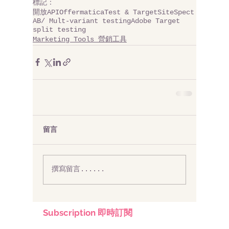
標記：
開放API
Offermatica
Test & Target
SiteSpect
AB/ Mult-variant testing
Adobe Target
split testing
Marketing Tools 營銷工具
留言
撰寫留言......
Subscription 即時訂閱