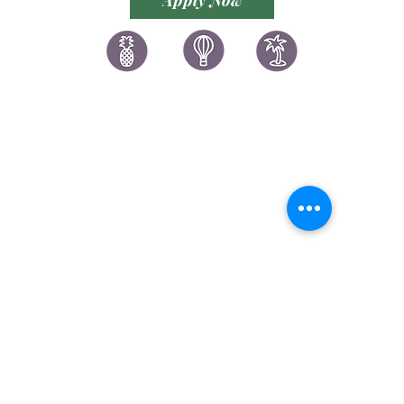
YOUR BUSINESS
Apply Now
讚好香港
LIKEHONGKONG.COM
@ 囍悅薈 Smiley Gift Club
@ 著數情報 Jetso Magazine HK
We are here 24/7
​E:
likehongkong.com@gmail.com
likehongkong.org@gmail.com
WhatsApp:
(852) 6887 5925
(Offical Number)
JETSO Apps 著數情報
Apps
​囍悅薈 Smiley Gift Club