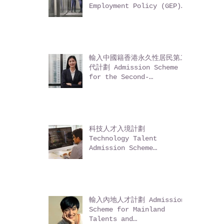
一般就業政策 - 企業家 (適用
於非內地居民)General
Employment Policy (GEP)
- Entrepreneurs (for
non-Mainland residents)
輸入中國籍香港永久性居民第二
代計劃 Admission Scheme
for the Second-
Generation of Chinese
Hong Kong Permanent
Residents (ASSG)
科技人才入境計劃
Technology Talent
Admission Scheme
(TechTAS)