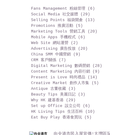
Archive 昔日文章
By Categories 分類檢索
Fans Management 粉絲管理
(6)
6 篇文章
Social Media 社交媒體
(29)
29 篇文章
Selling Points 福袋開倉
(13)
13 篇文章
Promotions 推廣活動
(5)
5 篇文章
Marketing Tools 營銷工具
(20)
20 篇文章
Mobile Apps 手機程式
(6)
6 篇文章
Web Site 網站運營
(2)
2 篇文章
Advertising 廣告投放
(20)
20 篇文章
China SMM 中國營銷
(9)
9 篇文章
CRM 客戶關係
(7)
7 篇文章
Digital Marketing 數碼營銷
(28)
28 篇文章
Content Marketing 內容行銷
(9)
9 篇文章
Present is Love 時尚禮品
(14)
14 篇文章
Creative Market 創作人市集
(5)
5 篇文章
Antique 古董收藏
(3)
3 篇文章
Beauty Tips 美麗日記
(3)
3 篇文章
Why HK 建基香港
(29)
29 篇文章
Set up Office 設立公司
(6)
6 篇文章
HK Living Tips 生活百科
(10)
10 篇文章