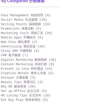
By Categories 分類檢索
Fans Management 粉絲管理
(6)
6 篇文章
Social Media 社交媒體
(29)
29 篇文章
Selling Points 福袋開倉
(13)
13 篇文章
Promotions 推廣活動
(5)
5 篇文章
Marketing Tools 營銷工具
(20)
20 篇文章
Mobile Apps 手機程式
(6)
6 篇文章
Web Site 網站運營
(2)
2 篇文章
Advertising 廣告投放
(20)
20 篇文章
China SMM 中國營銷
(9)
9 篇文章
CRM 客戶關係
(7)
7 篇文章
Digital Marketing 數碼營銷
(28)
28 篇文章
Content Marketing 內容行銷
(9)
9 篇文章
Present is Love 時尚禮品
(14)
14 篇文章
Creative Market 創作人市集
(5)
5 篇文章
Antique 古董收藏
(3)
3 篇文章
Beauty Tips 美麗日記
(3)
3 篇文章
Why HK 建基香港
(29)
29 篇文章
Set up Office 設立公司
(6)
6 篇文章
HK Living Tips 生活百科
(10)
10 篇文章
Eat Buy Play 香港食買玩
(5)
5 篇文章