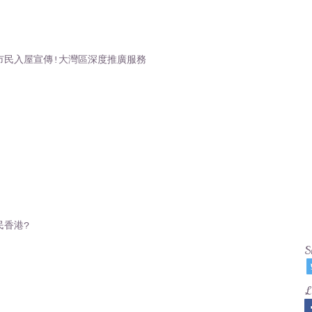
市民入屋宣傳!大灣區深度推廣服務
民香港?
S
L