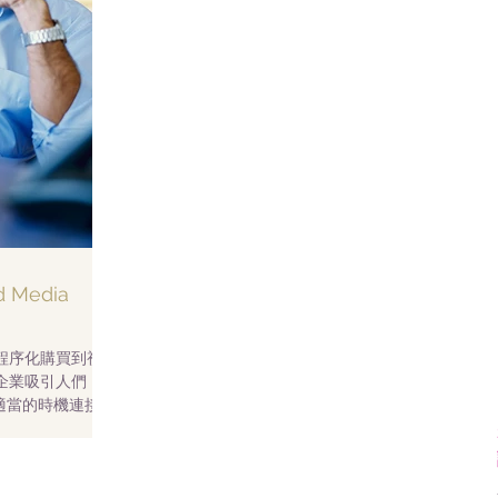
nd Media
 從程序化購買到視頻
企業吸引人們，無
k在適當的時機連接適
作用，它是全方位
力。...