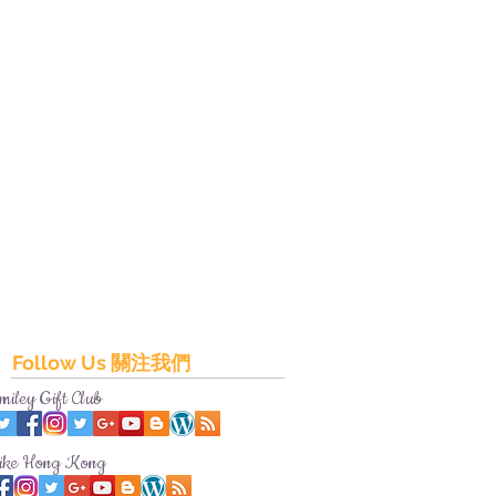
Follow Us 關注我們
miley Gift Club
ike Hong Kong