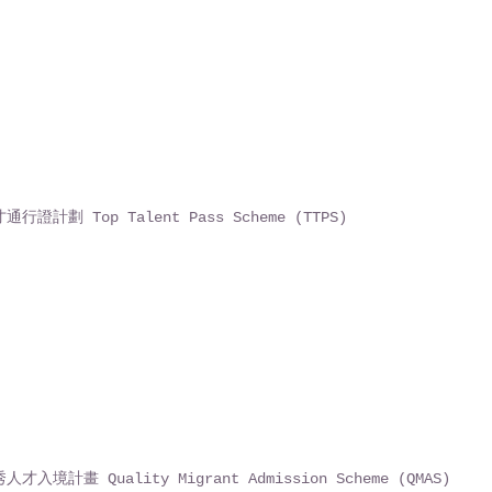
行證計劃 Top Talent Pass Scheme (TTPS)
才入境計畫 Quality Migrant Admission Scheme (QMAS)