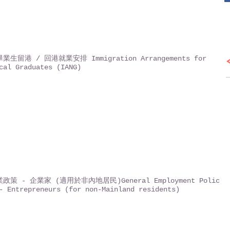
生留港 / 回港就業安排 Immigration Arrangements for
cal Graduates (IANG)
政策 - 企業家 (適用於非內地居民)General Employment Policy
- Entrepreneurs (for non-Mainland residents)