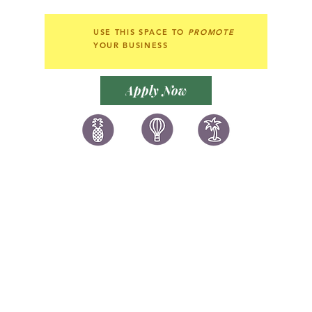
USE THIS SPACE TO
PROMOTE
YOUR BUSINESS
Apply Now
讚好香港
LIKEHONGKONG.COM
@ 囍悅薈 Smiley Gift Club
@ 著數情報 Jetso Magazine HK
We are here 24/7
​E:
likehongkong.com@gmail.com
likehongkong.org@gmail.com
WhatsApp:
(852) 6887 5925
(Offical Number)
JETSO Apps 著數情報
Apps