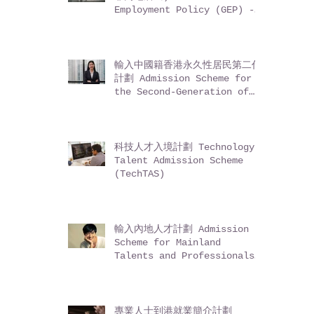
Employment Policy (GEP) -
Entrepreneurs (for non-
Mainland residents)
輸入中國籍香港永久性居民第二代
計劃 Admission Scheme for
the Second-Generation of
Chinese Hong Kong
Permanent Residents (ASSG)
科技人才入境計劃 Technology
Talent Admission Scheme
(TechTAS)
輸入內地人才計劃 Admission
Scheme for Mainland
Talents and Professionals
(ASMTP)
專業人士到港就業簡介計劃