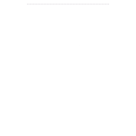
​囍悅薈 Smiley Gift Club
讚好香港 Like Hong Kong
扎西拉姆 ZHAXILAMU
著數情報 Jetso Magazine HK
付款 Payment
温馨提示：切勿向第3方付款。本站只有恆生戶口：
Likehongkong.com；切勿按入非本站發送釣魚連結！
WHATSAPP官方號
6887 5925
，只此一號，​慎防詐騙！
著數情報廣告查詢 Rate Card