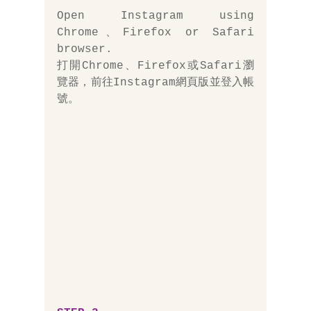
Open Instagram using 
Chrome、Firefox or Safari 
browser. 
打開Chrome、Firefox或Safari瀏
覽器，前往Instagram網頁版並登入帳
號。