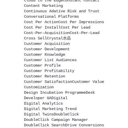
Cloud to the Edge
Constant Contact
Content Marketing
Continuous Adative Risk and Trust
Conversational Platforms
Cost Per Action
Cost Per Impressions
Cost Per Install
Cost Per Lead
Cost-Per-Acquisition
Cost-Per-Lead
Cross Sell
Crystal水晶
Customer Acquisition
Customer Development
Customer Knowledge
Customer List Audiences
Customer Profile
Customer Profitability
Customer Retention
Customer Satisfaction
Customer Value
Customization
Design Incubation Programme
Desk
Developer GA
Digital
Digital Analytics
Digital Marketing Trend
Digital Twins
DoubleClick
DoubleClick Campaign Manager
DoubleClick Search
Drive Conversions