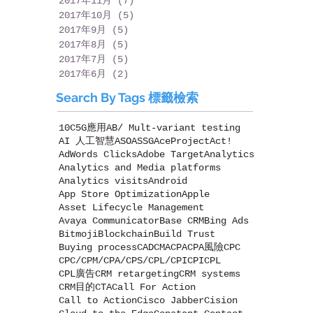
2017年11月
(7)
7 篇文章
2017年10月
(5)
5 篇文章
2017年9月
(5)
5 篇文章
2017年8月
(5)
5 篇文章
2017年7月
(5)
5 篇文章
2017年6月
(2)
2 篇文章
Search By Tags 標籤檢索
10C
5G應用
AB/ Mult-variant testing
AI 人工智慧
ASO
ASSG
AceProject
Act!
AdWords Clicks
Adobe Target
Analytics
Analytics and Media platforms
Analytics visits
Android
App Store Optimization
Apple
Asset Lifecycle Management
Avaya Communicator
Base CRM
Bing Ads
Bitmoji
Blockchain
Build Trust
Buying process
CAD
CMA
CPA
CPA風險
CPC
CPC/CPM/CPA/CPS/CPL/CPI
CPI
CPL
CPL廣告
CRM retargeting
CRM systems
CRM目的
CTA
Call For Action
Call to Action
Cisco Jabber
Cision