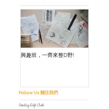
興趣班，一齊來整D野!
香港網
香港!
Follow Us 關注我們
Smiley Gift Club