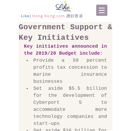
Like
|
Hong Kong.com
讚好香港
Government Support &
Key Initiatives
Key initiatives announced in 
the 2019/20 
Budget
 include:
Provide a 50 percent 
profits tax concession to 
marine insurance 
businesses
Set aside $5.5 billion 
for the development of 
Cyberport 5 to 
accommodate more 
technology companies and 
start-ups
Set aside $16 billion for 