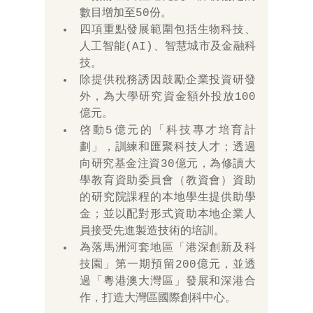
數目增加至50份。 
四項重點發展範圍包括生物科技、
人工智能(AI)、智慧城市及金融科
技。
除提供稅務誘因鼓勵企業投資研發
外，為大學研究資金額外投放100
億元。
啓動5億元的「科技專才培育計
劃」，訓練和匯聚科技人才；透過
向研究基金注資30億元，為修讀大
學教育資助委員會（教資會）資助
的研究院課程的本地學生提供助學
金；並以配對形式資助本地企業人
員接受先進製造技術的培訓。
為落馬洲河套地區「港深創新及科
技園」第一期預留200億元，並透
過「粵港澳大灣區」發展和深港合
作，打造大灣區國際創科中心。 