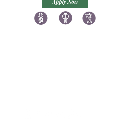
Apply Now
讚好香港
LIKEHONGKONG.COM
@ 囍悅薈 Smiley Gift Club
@ 著數情報 Jetso Magazine HK
We are here 24/7
​E:
likehongkong.com@gmail.com
likehongkong.org@gmail.com
WhatsApp:
(852) 6887 5925
(Offical Number)
JETSO Apps 著數情報
Apps
​囍悅薈 Smiley Gift Club
讚好香港 Like Hong Kong