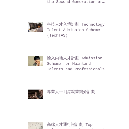
the Second-Generation of
Chinese Hong Kong
Permanent Residents (ASSG)
科技人才入境計劃 Technology
Talent Admission Scheme
(TechTAS)
輸入內地人才計劃 Admission
Scheme for Mainland
Talents and Professionals
(ASMTP)
專業人士到港就業簡介計劃
高端人才通行證計劃 Top