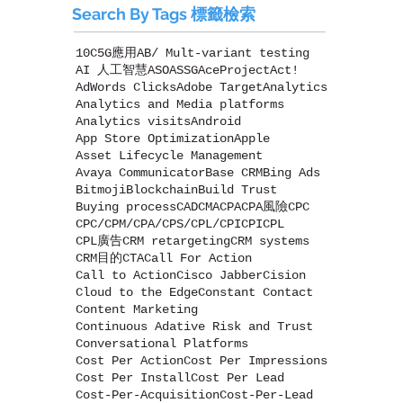
Search By Tags 標籤檢索
10C
5G應用
AB/ Mult-variant testing
AI 人工智慧
ASO
ASSG
AceProject
Act!
AdWords Clicks
Adobe Target
Analytics
Analytics and Media platforms
Analytics visits
Android
App Store Optimization
Apple
Asset Lifecycle Management
Avaya Communicator
Base CRM
Bing Ads
Bitmoji
Blockchain
Build Trust
Buying process
CAD
CMA
CPA
CPA風險
CPC
CPC/CPM/CPA/CPS/CPL/CPI
CPI
CPL
CPL廣告
CRM retargeting
CRM systems
CRM目的
CTA
Call For Action
Call to Action
Cisco Jabber
Cision
Cloud to the Edge
Constant Contact
Content Marketing
Continuous Adative Risk and Trust
Conversational Platforms
Cost Per Action
Cost Per Impressions
Cost Per Install
Cost Per Lead
Cost-Per-Acquisition
Cost-Per-Lead