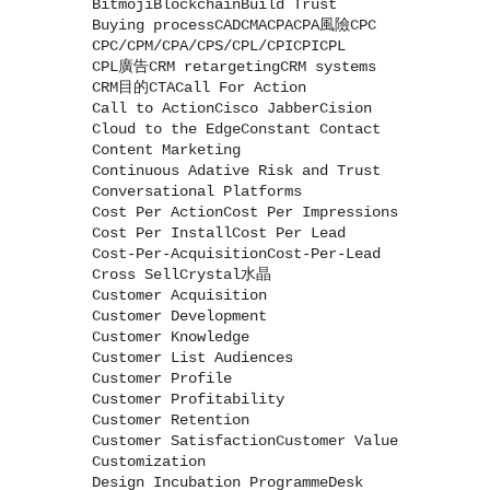
Bitmoji
Blockchain
Build Trust
Buying process
CAD
CMA
CPA
CPA風險
CPC
CPC/CPM/CPA/CPS/CPL/CPI
CPI
CPL
CPL廣告
CRM retargeting
CRM systems
CRM目的
CTA
Call For Action
Call to Action
Cisco Jabber
Cision
Cloud to the Edge
Constant Contact
Content Marketing
Continuous Adative Risk and Trust
Conversational Platforms
Cost Per Action
Cost Per Impressions
Cost Per Install
Cost Per Lead
Cost-Per-Acquisition
Cost-Per-Lead
Cross Sell
Crystal水晶
Customer Acquisition
Customer Development
Customer Knowledge
Customer List Audiences
Customer Profile
Customer Profitability
Customer Retention
Customer Satisfaction
Customer Value
Customization
Design Incubation Programme
Desk