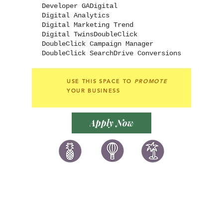
Developer GA
Digital
Digital Analytics
Digital Marketing Trend
Digital Twins
DoubleClick
DoubleClick Campaign Manager
DoubleClick Search
Drive Conversions
USE THIS SPACE TO
PROMOTE
YOUR BUSINESS
Apply Now
讚好香港
LIKEHONGKONG.COM
@ 囍悅薈 Smiley Gift Club
@ 著數情報 Jetso Magazine HK
We are here 24/7
​E:
likehongkong.com@gmail.com