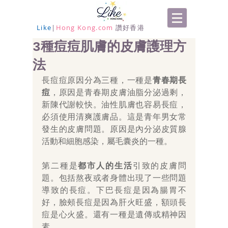
Like
|
Hong Kong.com
讚好香港
3種痘痘肌膚的皮膚護理方
法
長痘痘原因分為三種，一種是
青春期長
痘
，原因是青春期皮膚油脂分泌過剩，
新陳代謝較快。油性肌膚也容易長痘，
必須使用清爽護膚品。這是青年男女常
發生的皮膚問題。原因是內分泌皮質腺
活動和細胞感染，屬毛囊炎的一種。
第二種是
都市人的生活
引致的皮膚問
題。包括熬夜或者身體出現了一些問題
導致的長痘。下巴長痘是因為腸胃不
好，臉頰長痘是因為肝火旺盛，額頭長
痘是心火盛。還有一種是遺傳或精神因
素。