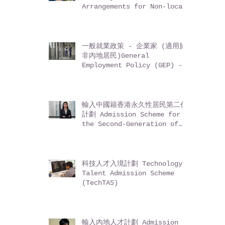
Arrangements for Non-local
Graduates (IANG)
一般就業政策 - 企業家 (適用於
非內地居民)General
Employment Policy (GEP) -
Entrepreneurs (for non-
Mainland residents)
輸入中國籍香港永久性居民第二代
計劃 Admission Scheme for
the Second-Generation of
Chinese Hong Kong
Permanent Residents (ASSG)
科技人才入境計劃 Technology
Talent Admission Scheme
(TechTAS)
輸入內地人才計劃 Admission