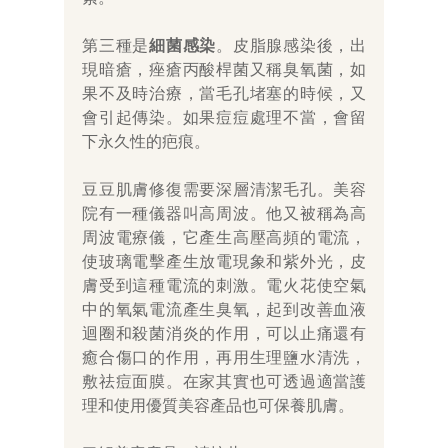
第三種是
細菌感染
。皮脂腺感染後，出
現暗瘡，痤瘡丙酸桿菌又稱臭氧菌，如
果不及時治療，當毛孔堵塞的時候，又
會引起傳染。如果痘痘處理不當，會留
下永久性的疤痕。
豆豆肌膚修復需要深層清潔毛孔。美容
院有一種儀器叫高周波。他又被稱為高
周波電療儀，它產生高壓高頻的電流，
使玻璃電擊產生放電現象和紫外光，皮
膚受到這種電流的刺激。電火花使空氣
中的氧氣電流產生臭氧，起到改善血液
迴圈和殺菌消炎的作用，可以止痛還有
癒合傷口的作用，再用生理鹽水清洗，
敷祛痘面膜。在家其實也可透過適當護
理和使用優質美容產品也可保養肌膚。