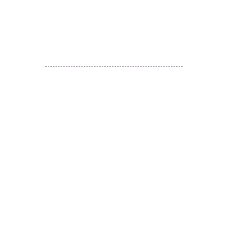
likehongkong.org@gmail.com
WhatsApp:
(852) 6887 5925
(Offical Number)
JETSO Apps 著數情報
Apps
​囍悅薈 Smiley Gift Club
讚好香港 Like Hong Kong
扎西拉姆 ZHAXILAMU
著數情報 Jetso Magazine HK