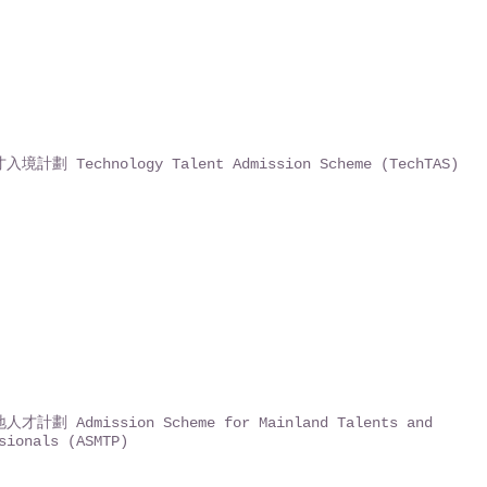
境計劃 Technology Talent Admission Scheme (TechTAS)
才計劃 Admission Scheme for Mainland Talents and
sionals (ASMTP)