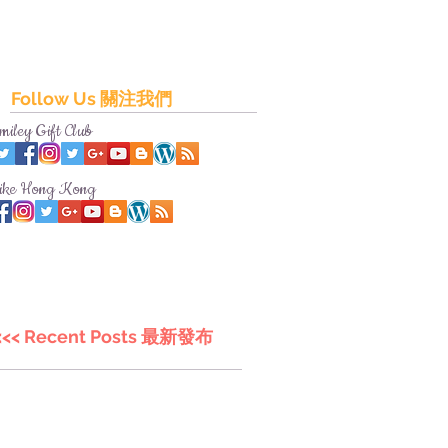
Follow Us 關注我們
miley Gift Club
ike Hong Kong
<<< Recent Posts 最新發布