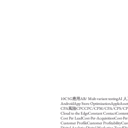
10C
5G應用
AB/ Mult-variant testing
AI 
Android
App Store Optimization
Apple
Asse
CPA風險
CPC
CPC/CPM/CPA/CPS/CP
Cloud to the Edge
Constant Contact
Content
Cost Per Lead
Cost-Per-Acquisition
Cost-Per
Customer Profile
Customer Profitability
Cus
Digital Analytics
Digital Marketing Trend
Dig