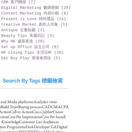
CRM 客戶關係
(7)
7 篇文章
Digital Marketing 數碼營銷
(28)
28 篇文章
Content Marketing 內容行銷
(9)
9 篇文章
Present is Love 時尚禮品
(14)
14 篇文章
Creative Market 創作人市集
(5)
5 篇文章
Antique 古董收藏
(3)
3 篇文章
Beauty Tips 美麗日記
(3)
3 篇文章
Why HK 建基香港
(29)
29 篇文章
Set up Office 設立公司
(6)
6 篇文章
HK Living Tips 生活百科
(10)
10 篇文章
Eat Buy Play 香港食買玩
(5)
5 篇文章
Search By Tags 標籤檢索
s and Media platforms
Analytics visits
n
Build Trust
Buying process
CAD
CMA
CPA
 Action
Call to Action
Cisco Jabber
Cision
ction
Cost Per Impressions
Cost Per Install
 Knowledge
Customer List Audiences
ation Programme
Desk
Developer GA
Digital
Conversions
EMC
EMS
Email Marketing