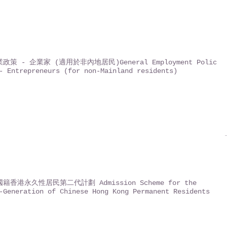
政策 - 企業家 (適用於非內地居民)General Employment Policy
- Entrepreneurs (for non-Mainland residents)
籍香港永久性居民第二代計劃 Admission Scheme for the
-Generation of Chinese Hong Kong Permanent Residents