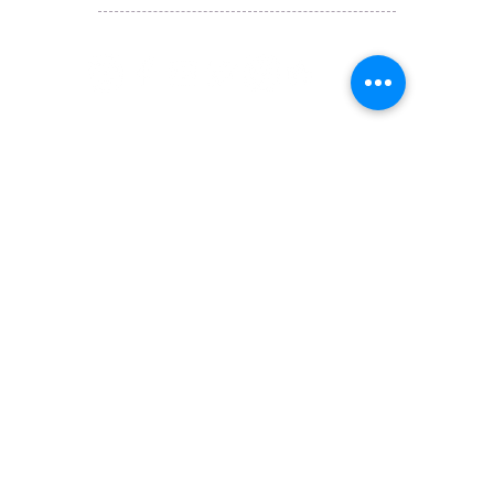
JETSO Apps 著數情報
Apps
​囍悅薈 Smiley Gift Club
讚好香港 Like Hong Kong
扎西拉姆 ZHAXILAMU
著數情報 Jetso Magazine HK
付款 Payment
温馨提示：切勿向第3方付款。本站只有恆生戶口：
Likehongkong.com；切勿按入非本站發送釣魚連結！
WHATSAPP官方號
6887 5925
，只此一號，​慎防詐騙！