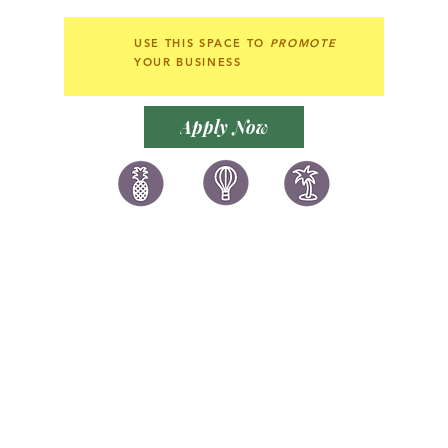
USE THIS SPACE TO
PROMOTE
YOUR BUSINESS
Apply Now
讚好香港
LIKEHONGKONG.COM
@ 囍悅薈 Smiley Gift Club
@ 著數情報 Jetso Magazine HK
We are here 24/7
​E:
likehongkong.com@gmail.com
likehongkong.org@gmail.com
WhatsApp:
(852) 6887 5925
(Offical Number)