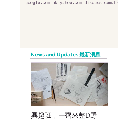
你知道嗎? Alexa's Top Websites 有那些?
google.com youtube.com facebook.com
google.com.hk yahoo.com discuss.com.hk
wikipedia.org baidu.com...
News and Updates 最新消息
興趣班，一齊來整D野!
香港網上