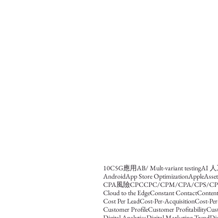
10C
5G應用
AB/ Mult-variant testing
AI 
Android
App Store Optimization
Apple
Asse
CPA風險
CPC
CPC/CPM/CPA/CPS/CP
Cloud to the Edge
Constant Contact
Content
Cost Per Lead
Cost-Per-Acquisition
Cost-Per
Customer Profile
Customer Profitability
Cus
Digital Analytics
Digital Marketing Trend
Dig