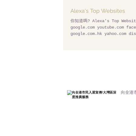
Alexa's Top Websites
你知道嗎? Alexa's Top Websi
google.com youtube.com face
google.com.hk yahoo.com dis
wikipedia.org baidu.com...
向全港