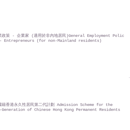
政策 - 企業家 (適用於非內地居民)General Employment Policy
- Entrepreneurs (for non-Mainland residents)
籍香港永久性居民第二代計劃 Admission Scheme for the
-Generation of Chinese Hong Kong Permanent Residents