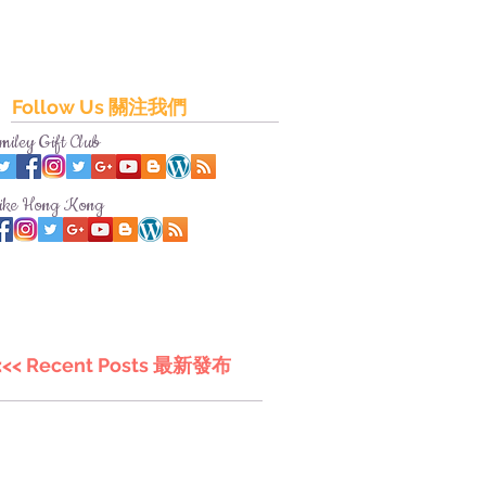
Follow Us 關注我們
miley Gift Club
ike Hong Kong
<<< Recent Posts 最新發布